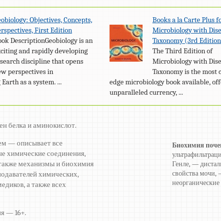
obiology: Objectives, Concepts,
Books a la Carte Plus f
rspectives, First Edition
Microbiology with Dis
ok DescriptionGeobiology is an
Taxonomy (3rd Edition
citing and rapidly developing
The Third Edition of
search discipline that opens
Microbiology with Dis
w perspectives in
Taxonomy is the most c
Earth as a system. ...
edge microbiology book available, of
unparalleled currency, ...
ен белка и аминокислот.
ем — описывает все
Биохимия поче
е химические соединения,
ультрафильтраци
а также механизмы и биохимия
Генле, — дистал
свойства мочи,
подавателей химических,
неорганические 
едиков, а также всех
я — 16+.