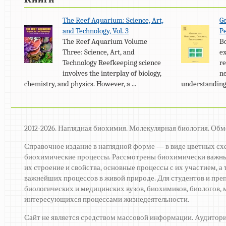
The Reef Aquarium: Science, Art,
Ge
and Technology, Vol. 3
Pe
The Reef Aquarium Volume
Bo
Three: Science, Art, and
ex
Technology Reefkeeping science
re
involves the interplay of biology,
ne
chemistry, and physics. However, a ...
understanding 
2012-2026. Наглядная биохимия. Молекулярная биология. Обм
Справочное издание в наглядной форме — в виде цветных сх
биохимические процессы. Рассмотрены биохимически важны
их строение и свойства, основные процессы с их участием, 
важнейших процессов в живой природе. Для студентов и пре
биологических и медицинских вузов, биохимиков, биологов, м
интересующихся процессами жизнедеятельности.
Сайт не является средством массовой информации. Аудитори