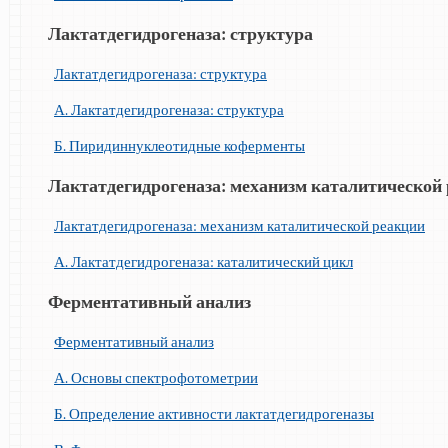
Лактатдегидрогеназа: структура
Лактатдегидрогеназа: структура
А. Лактатдегидрогеназа: структура
Б. Пиридиннуклеотидные коферменты
Лактатдегидрогеназа: механизм каталитической
Лактатдегидрогеназа: механизм каталитической реакции
А. Лактатдегидрогеназа: каталитический цикл
Ферментативный анализ
Ферментативный анализ
А. Основы спектрофотометрии
Б. Определение активности лактатдегидрогеназы