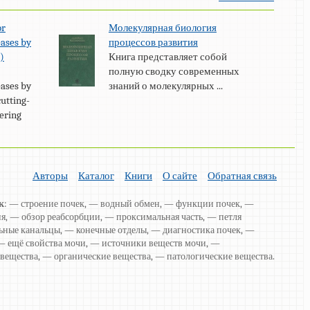
or
Молекулярная биология
eases by
процессов развития
)
Книга представляет собой
полную сводку современных
eases by
знаний о молекулярных ...
utting-
fering
Авторы
Каталог
Книги
О сайте
Обратная связь
к
: — строение почек, — водный обмен, — функции почек, —
я, — обзор реабсорбции, — проксимальная часть, — петля
ьные канальцы, — конечные отделы, — диагностика почек, —
 — ещё свойства мочи, — источники веществ мочи, —
вещества, — органические вещества, — патологические вещества.