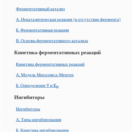
Ферментативный катализ
А. Некаталитическая реакция (в отсутствие фермента)
Б. Ферментативная реакция
В. Основы ферментативного катализа
Кинетика ферментативных реакций
Кинетика ферментативных реакций
А. Модель Михаэлиса-Ментен
Б. Определение V и K
m
Ингибиторы
Ингибиторы
А. Типы ингибирования
Б. Кинетика ингибирования