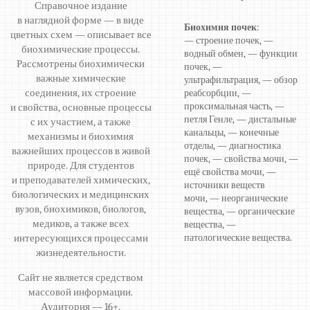
Справочное издание
в наглядной форме — в виде
Биохимия почек
:
цветных схем — описывает все
— строение почек, —
биохимические процессы.
водный обмен, — функции
Рассмотрены биохимически
почек, —
важные химические
ультрафильтрация, — обзор
соединения, их строение
реабсорбции, —
проксимальная часть, —
и свойства, основные процессы
петля Генле, — дистальные
с их участием, а также
канальцы, — конечные
механизмы и биохимия
отделы, — диагностика
важнейших процессов в живой
почек, — свойства мочи, —
природе. Для студентов
ещё свойства мочи, —
и преподавателей химических,
источники веществ
биологических и медицинских
мочи, — неорганические
вузов, биохимиков, биологов,
вещества, — органические
медиков, а также всех
вещества, —
интересующихся процессами
патологические вещества.
жизнедеятельности.
Сайт не является средством
массовой информации.
Аудитория — 16+.