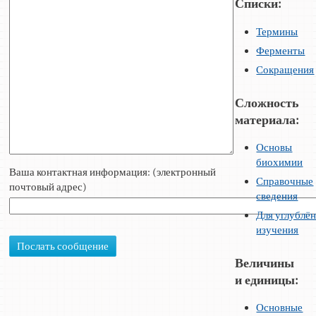
Списки:
Термины
Ферменты
Сокращения
Сложность
материала:
Основы
биохимии
Ваша контактная информация: (электронный
Справочные
почтовый адрес)
сведения
Для углублё
изучения
Величины
и единицы:
Основные