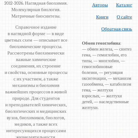
2012-2026. Наглядная биохимия.
Авторы
Каталог
Молекулярная биология.
Матричные биосинтезы.
Книги
О сайте
Справочное издание
Обратная связь
в наглядной форме — в виде
цветных схем — описывает все
Обмен гемоглобина
:
биохимические процессы.
— обмен железа, — синтез
Рассмотрены биохимически
гема, — гемоглобин, его
важные химические
типы, — миоглобин, —
соединения, их строение
гемоглобиновые
и свойства, основные процессы
болезни, — регуляция
оксигенации, — механизм
с их участием, а также
газообмена, — катаболизм
механизмы и биохимия
гема, — желтухи
важнейших процессов в живой
взрослых, — желтухи
природе. Для студентов
детей, — наследственные
и преподавателей химических,
желтухи.
биологических и медицинских
вузов, биохимиков, биологов,
медиков, а также всех
интересующихся процессами
жизнедеятельности.