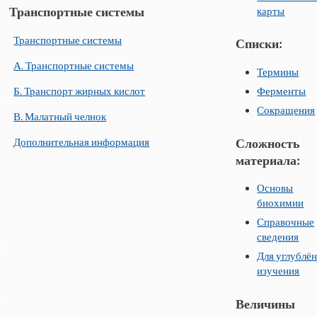
карты
Транспортные системы
Транспортные системы
Списки:
А. Транспортные системы
Термины
Б. Транспорт жирных кислот
Ферменты
Сокращения
В. Малатный челнок
Дополнительная информация
Сложность
материала:
Основы
биохимии
Справочные
сведения
Для углублё
изучения
Величины