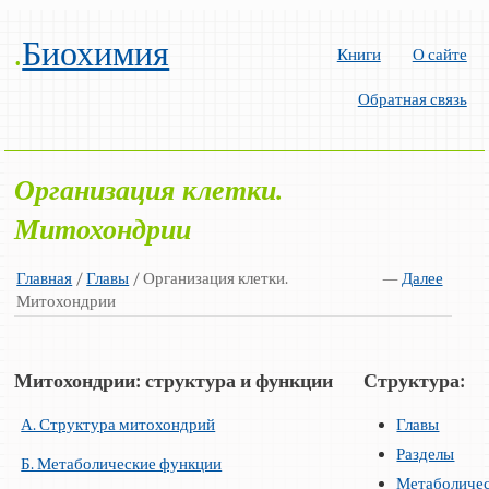
.
Биохимия
Книги
О сайте
Обратная связь
Организация клетки.
Митохондрии
Главная
/
Главы
/ Организация клетки.
—
Далее
Митохондрии
Митохондрии: структура и функции
Структура:
А. Структура митохондрий
Главы
Разделы
Б. Метаболические функции
Метаболиче