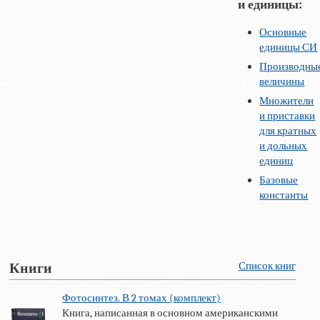
и единицы:
Основные
единицы СИ
Производны
величины
Множители
и приставки
для кратных
и дольных
единиц
Базовые
константы
Список книг
Книги
Фотосинтез. В 2 томах (комплект)
Книга, написанная в основном американскими