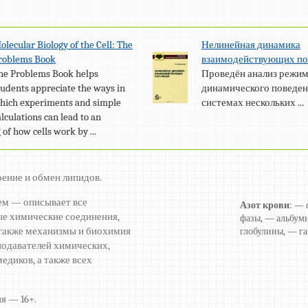
olecular Biology of the Cell: The
Нелинейная динамика
roblems Book
взаимодействующих по
he Problems Book helps
Проведён анализ режи
tudents appreciate the ways in
динамического поведен
hich experiments and simple
системах нескольких ...
alculations can lead to an
of how cells work by ...
оение и обмен липидов.
ем — описывает все
Азот крови
: — 
е химические соединения,
фазы, — альбуми
а также механизмы и биохимия
глобулины, — га
подавателей химических,
едиков, а также всех
я — 16+.