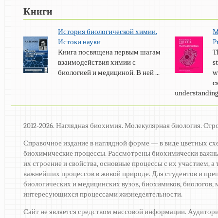
Книги
История биологической химии.
M
Истоки науки
P
Книга посвящена первым шагам
T
взаимодействия химии с
s
биологией и медициной. В ней ...
w
c
understanding 
2012-2026. Наглядная биохимия. Молекулярная биология. Стр
Справочное издание в наглядной форме — в виде цветных сх
биохимические процессы. Рассмотрены биохимически важны
их строение и свойства, основные процессы с их участием, 
важнейших процессов в живой природе. Для студентов и пре
биологических и медицинских вузов, биохимиков, биологов, м
интересующихся процессами жизнедеятельности.
Сайт не является средством массовой информации. Аудитори