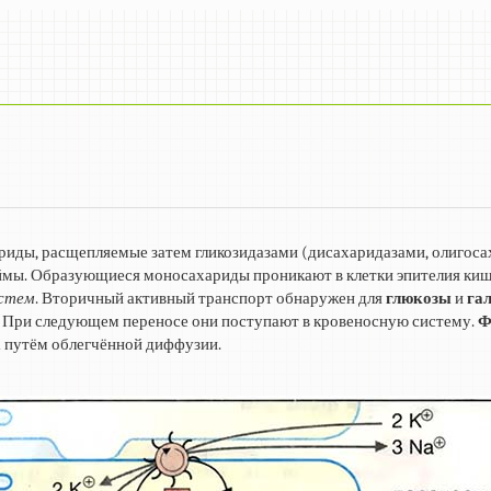
риды, расщепляемые затем гликозидазами (дисахаридазами, олигоса
ймы. Образующиеся моносахариды проникают в клетки эпителия ки
истем
. Вторичный активный транспорт обнаружен для
глюкозы
и
га
и. При следующем переносе они поступают в кровеносную систему.
Ф
 путём облегчённой диффузии.