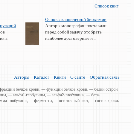
Список книг
Основы клинической биохимии
пуляций
Авторы монографии поставили
мов
перед собой задачу отобрать
ия в
наиболее достоверные и ...
Авторы
Каталог
Книги
О сайте
Обратная связь
фракции белков крови, — функции белков крови, — белки острой
ны, — альфа1-глобулины, — альфа2-глобулины, — бета-
мма-глобулины, — ферменты, — остаточный азот, — состав крови.