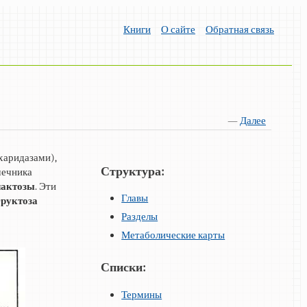
Книги
О сайте
Обратная связь
—
Далее
харидазами),
Структура:
шечника
лактозы
. Эти
Главы
руктоза
Разделы
Метаболические карты
Списки:
Термины