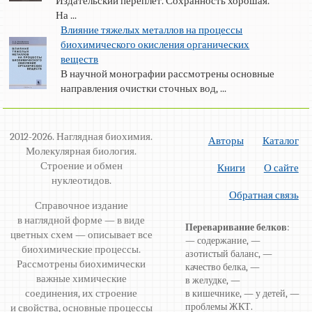
Издательский переплёт. Сохранность хорошая.
На ...
Влияние тяжелых металлов на процессы
биохимического окисления органических
веществ
В научной монографии рассмотрены основные
направления очистки сточных вод, ...
2012-2026. Наглядная биохимия.
Авторы
Каталог
Молекулярная биология.
Строение и обмен
Книги
О сайте
нуклеотидов.
Обратная связь
Справочное издание
в наглядной форме — в виде
Переваривание белков
:
цветных схем — описывает все
— содержание, —
биохимические процессы.
азотистый баланс, —
Рассмотрены биохимически
качество белка, —
важные химические
в желудке, —
соединения, их строение
в кишечнике, — у детей, —
проблемы ЖКТ.
и свойства, основные процессы