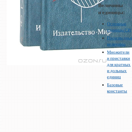
Величины
и единицы:
Основные
единицы СИ
Производны
величины
Множители
и приставки
для кратных
и дольных
единиц
Базовые
константы