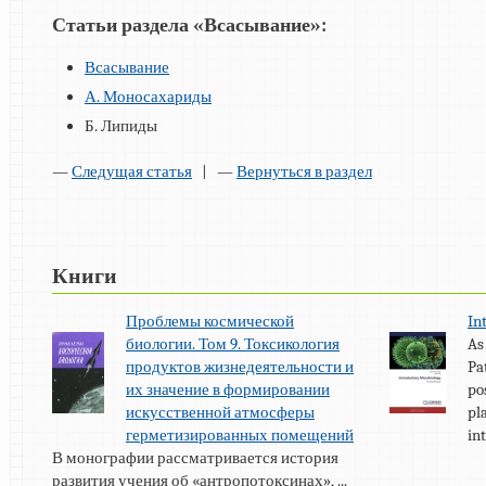
Статьи раздела «Всасывание»:
Всасывание
А. Моносахариды
Б. Липиды
—
Следущая статья
| —
Вернуться в раздел
Книги
Проблемы космической
In
биологии. Том 9. Токсикология
As
продуктов жизнедеятельности и
Pa
их значение в формировании
po
искусственной атмосферы
pl
герметизированных помещений
int
В монографии рассматривается история
развития учения об «антропотоксинах», ...