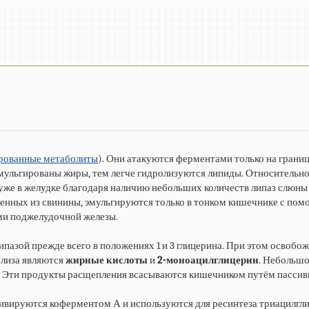
рованные метаболиты
). Они атакуются ферментами только на грани
 эмульгированы жиры, тем легче гидролизуются липиды. Относительн
уже в желудке благодаря наличию небольших количеств липаз слюны
ленных из свинины, эмульгируются только в тонком кишечнике с по
ми поджелудочной железы.
азой прежде всего в положениях 1 и 3 глицерина. При этом освобо
олиза являются
жирные кислоты
и
2-моноацилглицерин
. Небольшо
за. Эти продукты расщепления всасываются кишечником путём пасси
ивируются коферментом А и используются для ресинтеза триацилгли