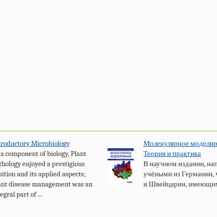
troductory Microbiology
Молекулярное моделир
 a component of biology, Plant
Теория и практика
thology enjoyed a prestigious
В научном издании, н
sition and its applied aspects;
учёными из Германии,
ant disease management was an
и Швейцарии, имеющими
egral part of ...