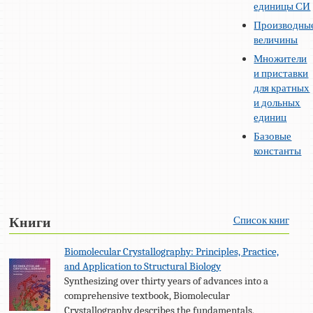
единицы СИ
Производны
величины
Множители
и приставки
для кратных
и дольных
единиц
Базовые
константы
Список книг
Книги
Biomolecular Crystallography: Principles, Practice,
and Application to Structural Biology
Synthesizing over thirty years of advances into a
comprehensive textbook, Biomolecular
Crystallography describes the fundamentals,