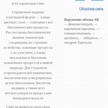
и их характеристика.
Обратная связь
Справочное издание
в наглядной форме — в виде
Нарушение обмена АК
:
цветных схем — описывает все
— фенилкетонурии, —
биохимические процессы.
нарушения тирозина, —
Рассмотрены биохимически
гомоцистеинемия, —
важные химические
цистиноз, — лейциноз, —
соединения, их строение
синдром Хартнупа.
и свойства, основные процессы
с их участием, а также
механизмы и биохимия
важнейших процессов в живой
природе. Для студентов
и преподавателей химических,
биологических и медицинских
вузов, биохимиков, биологов,
медиков, а также всех
интересующихся процессами
жизнедеятельности.
Сайт не является средством