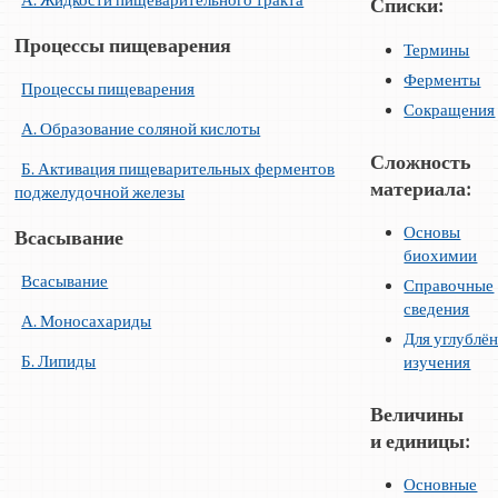
А. Жидкости пищеварительного тракта
Списки:
Процессы пищеварения
Термины
Ферменты
Процессы пищеварения
Сокращения
А. Образование соляной кислоты
Сложность
Б. Активация пищеварительных ферментов
материала:
поджелудочной железы
Основы
Всасывание
биохимии
Всасывание
Справочные
сведения
А. Моносахариды
Для углублё
Б. Липиды
изучения
Величины
и единицы:
Основные