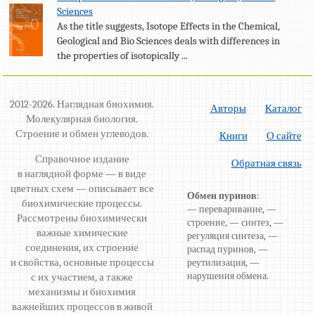
Sciences
As the title suggests, Isotope Effects in the Chemical,
Geological and Bio Sciences deals with differences in
the properties of isotopically ...
2012-2026. Наглядная биохимия.
Авторы
Каталог
Молекулярная биология.
Строение и обмен углеводов.
Книги
О сайте
Справочное издание
Обратная связь
в наглядной форме — в виде
цветных схем — описывает все
Обмен пуринов
:
биохимические процессы.
— переваривание, —
Рассмотрены биохимически
строение, — синтез, —
важные химические
регуляция синтеза, —
соединения, их строение
распад пуринов, —
и свойства, основные процессы
реутилизация, —
нарушения обмена.
с их участием, а также
механизмы и биохимия
важнейших процессов в живой