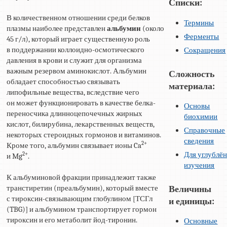
Списки:
В количественном отношении среди белков
Термины
плазмы наиболее представлен
альбумин
(около
Ферменты
45 г/л), который играет существенную роль
в поддержании коллоидно-осмотического
Сокращения
давления в крови и служит для организма
важным резервом аминокислот. Альбумин
Сложность
обладает способностью связывать
материала:
липофильные вещества, вследствие чего
он может функционировать в качестве белка-
Основы
переносчика длинноцепочечных жирных
биохимии
кислот, билирубина, лекарственных веществ,
Справочные
некоторых стероидных гормонов и витаминов.
сведения
2+
Кроме того, альбумин связывает ионы Ca
Для углублё
2+
и Mg
.
изучения
К альбуминовой фракции принадлежит также
транстиретин (преальбумин), который вместе
Величины
с тироксин-связывающим глобулином [ТСГл
и единицы:
(TBG)] и альбумином транспортирует гормон
тироксин и его метаболит йод-тиронин.
Основные