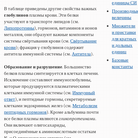
единицы СИ
В таблице приведены другие свойства важных
Производны
глобулинов
плазмы крови. Эти белки
величины
участвуют в транспорте липидов (см.
Множители
Липопротеины
), гормонов, витаминов и ионов
и приставки
металлов, они образуют важные компоненты
для кратных
системы свёртывания крови (см.
Свёртывание
и дольных
крови
); фракция γ-глобулинов содержит
единиц
антитела иммунной системы (см.
Антитела
).
Базовые
константы
Образование и разрушение
. Большинство
белков плазмы синтезируется в клетках печени.
Исключение составляют иммуноглобулины,
которые продуцируются плазматическими
клетками иммунной системы (см.
Иммунный
ответ
), и пептидные гормоны, секретируемые
клетками эндокринных желез (см.
Метаболизм
пептидных гормонов
). Кроме альбумина почти
все белки плазмы являются
гликопротеинами
.
Они включают олигосахариды,
присоединённые к аминокислотным остаткам
N- и О-гликозидными связями (см.