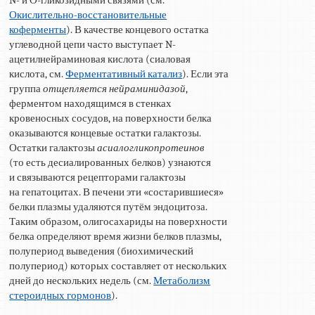
Окислительно-восстановительные
коферменты
). В качестве концевого остатка
углеводной цепи часто выступает N-
ацетилнейраминовая кислота (сиаловая
кислота, см.
Ферментативный катализ
). Если эта
группа
отщепляется нейраминидазой
,
ферментом находящимся в стенках
кровеносных сосудов, на поверхности белка
оказываются концевые остатки галактозы.
Остатки галактозы
асиалогликопротеинов
(то есть десиалированных белков) узнаются
и связываются рецепторами галактозы
на гепатоцитах. В печени эти «состарившиеся»
белки плазмы удаляются путём эндоцитоза.
Таким образом, олигосахариды на поверхности
белка определяют время жизни белков плазмы,
полупериод выведения (биохимический
полупериод) которых составляет от нескольких
дней до нескольких недель (см.
Метаболизм
стероидных гормонов
).