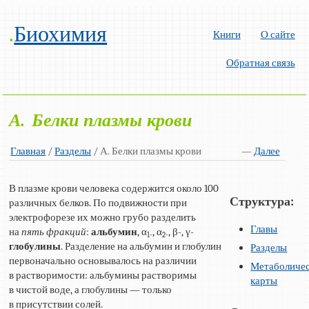
.
Биохимия
Книги
О сайте
Обратная связь
А. Белки плазмы крови
Главная
/
Разделы
/ А. Белки плазмы крови
—
Далее
В плазме крови человека содержится около 100
Структура:
различных белков. По подвижности при
электрофорезе их можно грубо разделить
Главы
на
пять фракций
:
альбумин
, α
, α
, β-, γ-
1-
2-
глобулины
. Разделение на альбумин и глобулин
Разделы
первоначально основывалось на различии
Метаболиче
в растворимости: альбумины растворимы
карты
в чистой воде, а глобулины — только
в присутствии солей.