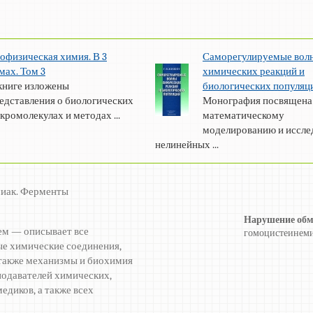
офизическая химия. В 3
Саморегулируемые вол
мах. Том 3
химических реакций и
книге изложены
биологических популяц
едставления о биологических
Монография посвящена
кромолекулах и методах ...
математическому
моделированию и иссл
нелинейных ...
миак. Ферменты
Нарушение обм
ем — описывает все
гомоцистеинеми
е химические соединения,
а также механизмы и биохимия
подавателей химических,
едиков, а также всех