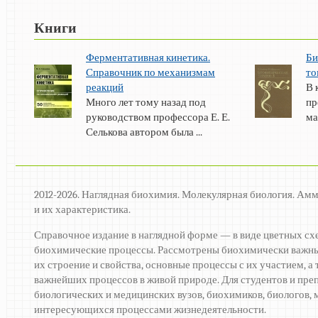
Книги
Ферментативная кинетика.
Би
Справочник по механизмам
то
реакций
В 
Много лет тому назад под
пр
руководством профессора Е. Е.
ма
Селькова автором была ...
2012-2026. Наглядная биохимия. Молекулярная биология. Ам
и их характеристика.
Справочное издание в наглядной форме — в виде цветных сх
биохимические процессы. Рассмотрены биохимически важны
их строение и свойства, основные процессы с их участием, 
важнейших процессов в живой природе. Для студентов и пре
биологических и медицинских вузов, биохимиков, биологов, м
интересующихся процессами жизнедеятельности.