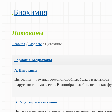
.
Биохимия
Цитокины
Главная
/
Разделы
/ Цитокины
Гормоны. Медиаторы
А. Цитокины
Цитокины — группа гормоноподобных белков и пептидов 
и другими типами клеток. Разнообразные биологические фун
Б. Рецепторы цитокинов
Цитокины — гидрофильные сигнальные вещества, действие