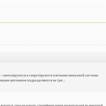
— синтезируются и секретируются клетками иммунной системы
кции цитокинов подразделяются на три ...
 которых опосредовано специфическими рецепторами на внешней