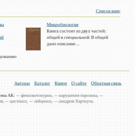
Список книг
ны
Микробиология
Книга состоит из двух частей:
ий
общей и специальной. В общей
дано описание ...
едованию
Авторы
Каталог
Книги
О сайте
Обратная связь
ена АК
: — фенилкетонурии, — нарушения тирозина, —
я, — цистиноз, — лейциноз, — синдром Хартнупа.