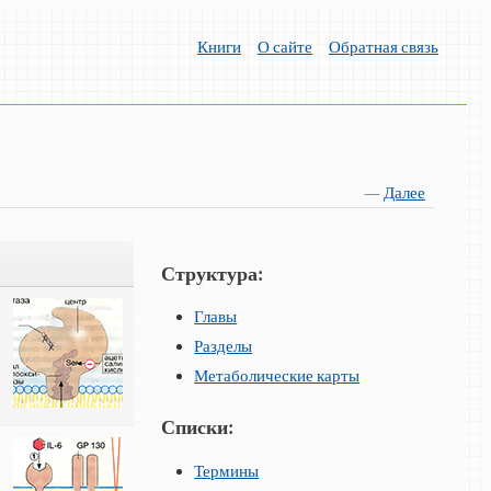
Книги
О сайте
Обратная связь
—
Далее
Структура:
Главы
Разделы
Метаболические карты
Списки:
Термины