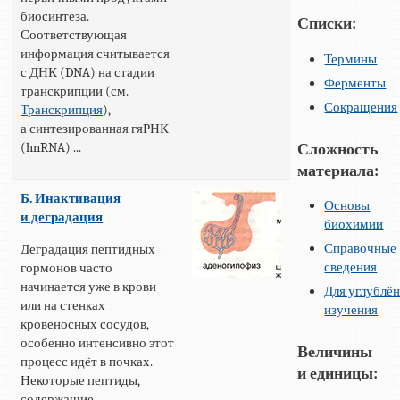
биосинтеза.
Списки:
Соответствующая
информация считывается
Термины
с ДНК (DNA) на стадии
Ферменты
транскрипции (см.
Сокращения
Транскрипция
),
а синтезированная гяРНК
(hnRNA) ...
Сложность
материала:
Б. Инактивация
Основы
и деградация
биохимии
Справочные
Деградация пептидных
сведения
гормонов часто
начинается уже в крови
Для углублё
или на стенках
изучения
кровеносных сосудов,
особенно интенсивно этот
Величины
процесс идёт в почках.
и единицы:
Некоторые пептиды,
содержащие