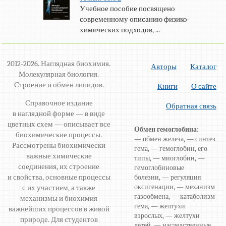
Учебное пособие посвящено
современному описанию физико-
химических подходов, ...
2012-2026. Наглядная биохимия.
Авторы
Каталог
Молекулярная биология.
Строение и обмен липидов.
Книги
О сайте
Справочное издание
Обратная связь
в наглядной форме — в виде
цветных схем — описывает все
Обмен гемоглобина
:
биохимические процессы.
— обмен железа, — синтез
Рассмотрены биохимически
гема, — гемоглобин, его
важные химические
типы, — миоглобин, —
соединения, их строение
гемоглобиновые
и свойства, основные процессы
болезни, — регуляция
оксигенации, — механизм
с их участием, а также
газообмена, — катаболизм
механизмы и биохимия
гема, — желтухи
важнейших процессов в живой
взрослых, — желтухи
природе. Для студентов
детей, — наследственные