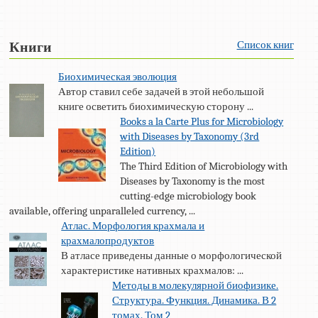
Список книг
Книги
Биохимическая эволюция
Автор ставил себе задачей в этой небольшой
книге осветить биохимическую сторону ...
Books a la Carte Plus for Microbiology
with Diseases by Taxonomy (3rd
Edition)
The Third Edition of Microbiology with
Diseases by Taxonomy is the most
cutting-edge microbiology book
available, offering unparalleled currency, ...
Атлас. Морфология крахмала и
крахмалопродуктов
В атласе приведены данные о морфологической
характеристике нативных крахмалов: ...
Методы в молекулярной биофизике.
Структура. Функция. Динамика. В 2
томах. Том 2