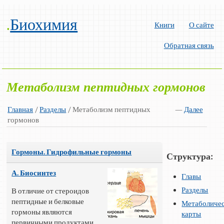
.
Биохимия
Книги
О сайте
Обратная связь
Метаболизм пептидных гормонов
Главная
/
Разделы
/ Метаболизм пептидных
—
Далее
гормонов
Гормоны. Гидрофильные гормоны
Структура:
А. Биосинтез
Главы
Разделы
В отличие от стероидов
пептидные и белковые
Метаболиче
гормоны являются
карты
первичными продуктами