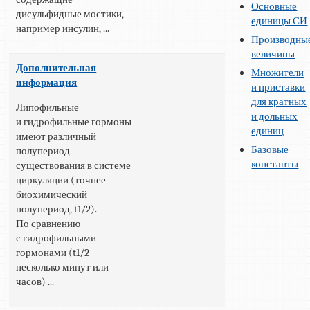
Основные
дисульфидные мостики,
единицы СИ
например инсулин, ...
Производны
величины
Дополнительная
Множители
информация
и приставки
для кратных
Липофильные
и дольных
и гидрофильные гормоны
единиц
имеют различный
Базовые
полупериод
константы
существования в системе
циркуляции (точнее
биохимический
полупериод, t1/2).
По сравнению
с гидрофильными
гормонами (t1/2
несколько минут или
часов) ...