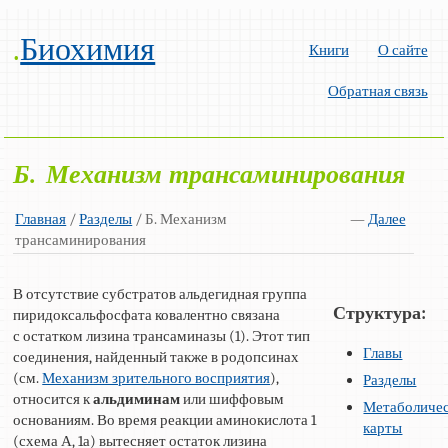
.
Биохимия
Книги
О сайте
Обратная связь
Б. Механизм трансаминирования
Главная
/
Разделы
/ Б. Механизм
—
Далее
трансаминирования
В отсутствие субстратов альдегидная группа
Структура:
пиридоксальфосфата ковалентно связана
с остатком лизина трансаминазы (1). Этот тип
Главы
соединения, найденный также в родопсинах
(см.
Механизм зрительного восприятия
),
Разделы
относится к
альдиминам
или шиффовым
Метаболиче
основаниям. Во время реакции аминокислота 1
карты
(схема А, 1а) вытесняет остаток лизина