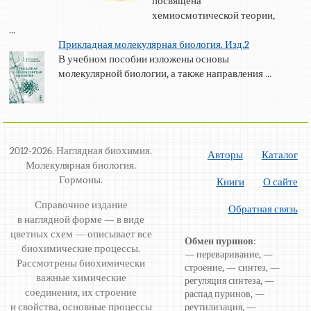
посвящена
хемиосмотической теории,
...
Прикладная молекулярная биология. Изд.2
В учебном пособии изложены основы
молекулярной биологии, а также направления ...
2012-2026. Наглядная биохимия.
Авторы
Каталог
Молекулярная биология.
Гормоны.
Книги
О сайте
Справочное издание
Обратная связь
в наглядной форме — в виде
цветных схем — описывает все
Обмен пуринов
:
биохимические процессы.
— переваривание, —
Рассмотрены биохимически
строение, — синтез, —
важные химические
регуляция синтеза, —
соединения, их строение
распад пуринов, —
и свойства, основные процессы
реутилизация, —