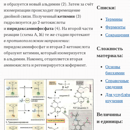
и образуется новый альдимин (2). Затем за счёт
Списки:
изомеризации происходит перемещение
двойной связи. Полученный
кетимин
(3)
Термины
гидролизуется до 2-кетокислоты
Ферменты
и
пиридоксаминфосфата
(4). На второй части
реакции (схема А, 16) те же стадии протекают
Сокращения
в противоположном направлении
:
пиридоксаминфосфат и вторая 2-кетокислота
Сложность
образуют кетимин, который изомеризуется
материала:
в альдимин. Наконец, отщепляется вторая
аминокислота и регенерируется кофермент.
Основы
биохимии
Справочные
сведения
Для углублё
изучения
Величины
и единицы: