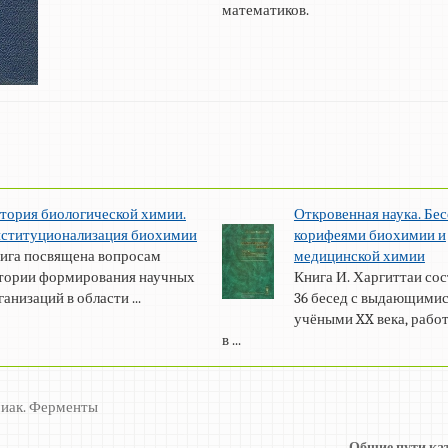
математиков.
тория биологической химии.
Откровенная наука. Бес
ституционализация биохимии
корифеями биохимии и
ига посвящена вопросам
медицинской химии
тории формирования научных
Книга И. Харгиттаи сос
ганизаций в области ...
36 бесед с выдающими
учёными XX века, раб
в ...
миак. Ферменты
Общие пути ка