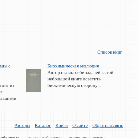
Список книг
еды с
Биохимическая эволюция
Автор ставил себе задачей в этой
небольшой книге осветить
тоит из
биохимическую сторону ...
ся
отавшими
Авторы
Каталог
Книги
О сайте
Обратная связь
таболизма
: — этапы катаболизма, — источники энергии, —