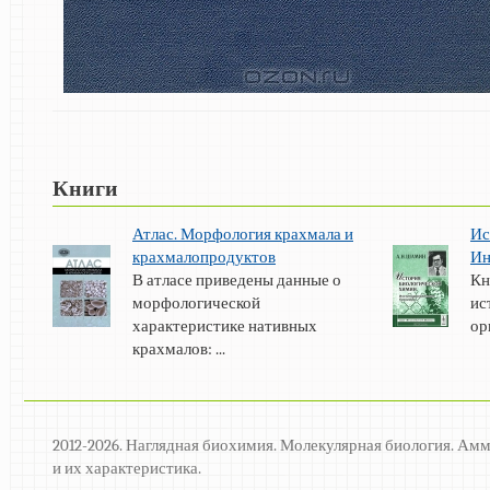
Книги
Атлас. Морфология крахмала и
Ис
крахмалопродуктов
Ин
В атласе приведены данные о
Кн
морфологической
ис
характеристике нативных
ор
крахмалов: ...
2012-2026. Наглядная биохимия. Молекулярная биология. Ам
и их характеристика.