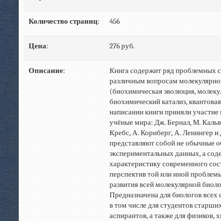
Количество страниц
:
456
Цена
:
276 руб.
Описание
:
Книга содержит ряд проблемных с
различным вопросам молекулярно
(биохимическая эволюция, молекул
биохимический катализ, квантовая
написании книги приняли участие
учёные мира: Дж. Бернал, М. Кальви
Кребс, А. Корнберг, А. Ленингер и 
представляют собой не обычные 
экспериментальных данных, а сод
характеристику современного сос
перспектив той или иной проблемы
развития всей молекулярной биоло
Предназначена для биологов всех 
в том числе для студентов старши
аспирантов, а также для физиков, 