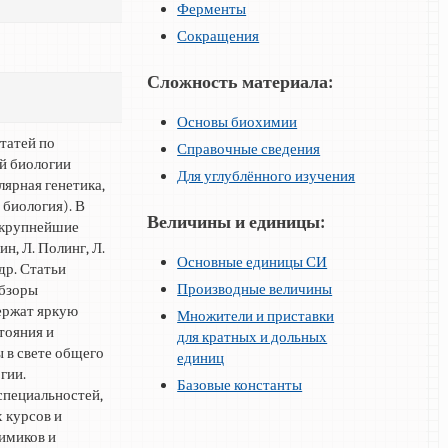
Ферменты
Сокращения
Сложность материала:
Основы биохимии
татей по
Справочные сведения
й биологии
Для углублённого изучения
ярная генетика,
 биология). В
Величины и единицы:
 крупнейшие
н, Л. Полинг, Л.
Основные единицы СИ
др. Статьи
Производные величины
обзоры
ержат яркую
Множители и приставки
тояния и
для кратных и дольных
 в свете общего
единиц
гии.
Базовые константы
специальностей,
х курсов и
химиков и