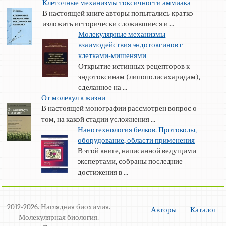
Клеточные механизмы токсичности аммиака
В настоящей книге авторы попытались кратко
изложить исторически сложившиеся и ...
Молекулярные механизмы
взаимодействия эндотоксинов с
клетками-мишенями
Открытие истинных рецепторов к
эндотоксинам (липополисахаридам),
сделанное на ...
От молекул к жизни
В настоящей монографии рассмотрен вопрос о
том, на какой стадии усложнения ...
Нанотехнология белков. Протоколы,
оборудование, области применения
В этой книге, написанной ведущими
экспертами, собраны последние
достижения в ...
2012-2026. Наглядная биохимия.
Авторы
Каталог
Молекулярная биология.