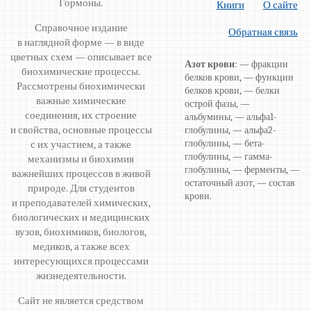
Гормоны.
Книги
О сайте
Справочное издание
Обратная связь
в наглядной форме — в виде
цветных схем — описывает все
Азот крови
: — фракции
биохимические процессы.
белков крови, — функции
Рассмотрены биохимически
белков крови, — белки
важные химические
острой фазы, —
соединения, их строение
альбумины, — альфа1-
и свойства, основные процессы
глобулины, — альфа2-
глобулины, — бета-
с их участием, а также
глобулины, — гамма-
механизмы и биохимия
глобулины, — ферменты, —
важнейших процессов в живой
остаточный азот, — состав
природе. Для студентов
крови.
и преподавателей химических,
биологических и медицинских
вузов, биохимиков, биологов,
медиков, а также всех
интересующихся процессами
жизнедеятельности.
Сайт не является средством