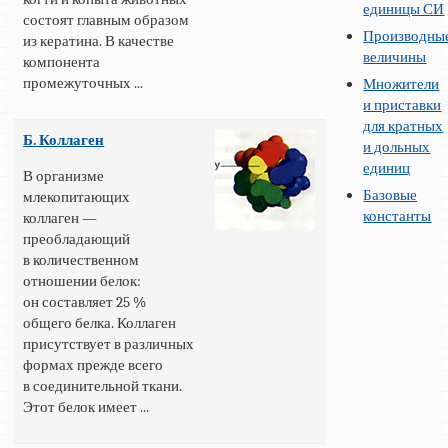
единицы СИ
состоят главным образом
Производны
из кератина. В качестве
величины
компонента
промежуточных ...
Множители
и приставки
для кратных
Б. Коллаген
и дольных
единиц
В организме
Базовые
млекопитающих
константы
коллаген —
преобладающий
в количественном
отношении белок:
он составляет 25 %
общего белка. Коллаген
присутствует в различных
формах прежде всего
в соединительной ткани.
Этот белок имеет ...