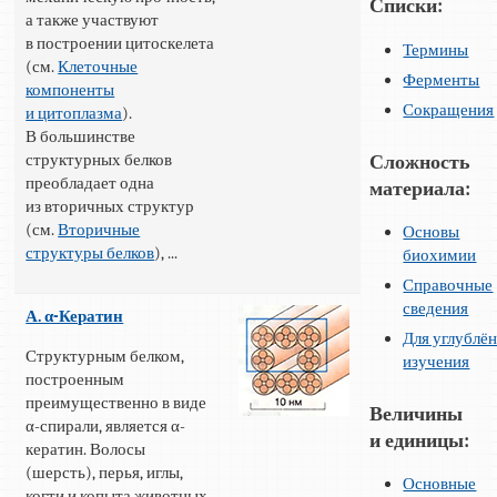
Списки:
а также участвуют
в построении цитоскелета
Термины
(см.
Клеточные
Ферменты
компоненты
Сокращения
и цитоплазма
).
В большинстве
структурных белков
Сложность
преобладает одна
материала:
из вторичных структур
(см.
Вторичные
Основы
структуры белков
), ...
биохимии
Справочные
сведения
А. α-Кератин
Для углублё
Структурным белком,
изучения
построенным
преимущественно в виде
Величины
α-спирали, является α-
и единицы:
кератин. Волосы
(шерсть), перья, иглы,
Основные
когти и копыта животных