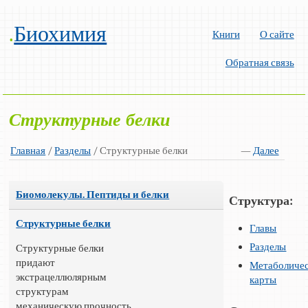
.
Биохимия
Книги
О сайте
Обратная связь
Структурные белки
Главная
/
Разделы
/ Структурные белки
—
Далее
Биомолекулы. Пептиды и белки
Структура:
Структурные белки
Главы
Разделы
Структурные белки
придают
Метаболиче
экстрацеллюлярным
карты
структурам
механическую прочность,