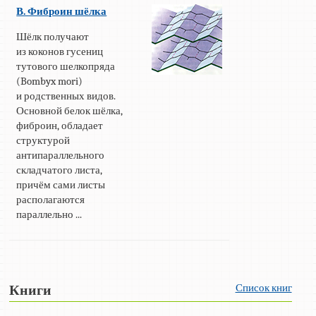
В. Фиброин шёлка
Шёлк получают
из коконов гусениц
тутового шелкопряда
(Bombyx mori)
и родственных видов.
Основной белок шёлка,
фиброин, обладает
структурой
антипараллельного
складчатого листа,
причём сами листы
располагаются
параллельно ...
Список книг
Книги