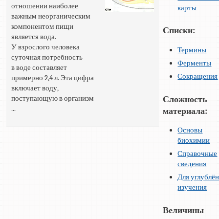
отношении наиболее
карты
важным неорганическим
компонентом пищи
Списки:
является вода.
У взрослого человека
Термины
суточная потребность
Ферменты
в воде составляет
Сокращения
примерно 2,4 л. Эта цифра
включает воду,
поступающую в организм
Сложность
...
материала:
Основы
биохимии
Справочные
сведения
Для углублё
изучения
Величины