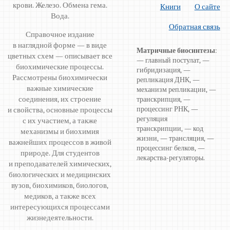
крови. Железо. Обмена гема.
Книги
О сайте
Вода.
Обратная связь
Справочное издание
в наглядной форме — в виде
Матричные биосинтезы
:
цветных схем — описывает все
— главный постулат, —
биохимические процессы.
гибридизация, —
Рассмотрены биохимически
репликация ДНК, —
важные химические
механизм репликации, —
соединения, их строение
транскрипция, —
процессинг РНК, —
и свойства, основные процессы
регуляция
с их участием, а также
транскрипции, — код
механизмы и биохимия
жизни, — трансляция, —
важнейших процессов в живой
процессинг белков, —
природе. Для студентов
лекарства-регуляторы.
и преподавателей химических,
биологических и медицинских
вузов, биохимиков, биологов,
медиков, а также всех
интересующихся процессами
жизнедеятельности.