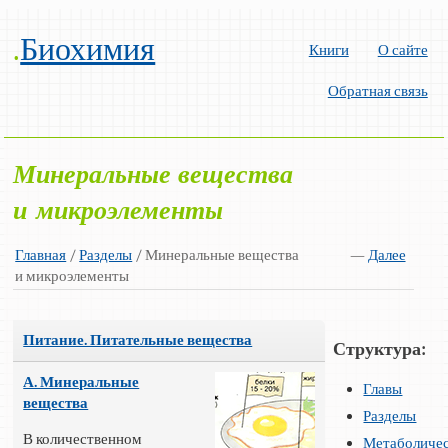
.
Биохимия
Книги
О сайте
Обратная связь
Минеральные вещества
и микроэлементы
Главная
/
Разделы
/ Минеральные вещества
—
Далее
и микроэлементы
Питание. Питательные вещества
Структура:
А. Минеральные
Главы
вещества
Разделы
В количественном
Метаболиче