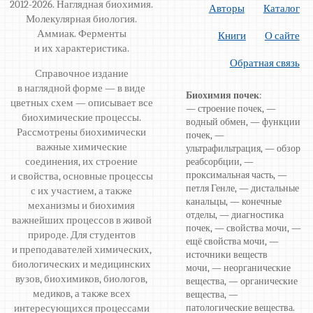
2012-2026. Наглядная биохимия.
Авторы
Каталог
Молекулярная биология.
Аммиак. Ферменты
Книги
О сайте
и их характеристика.
Обратная связь
Справочное издание
в наглядной форме — в виде
Биохимия почек
:
цветных схем — описывает все
— строение почек, —
биохимические процессы.
водный обмен, — функции
Рассмотрены биохимически
почек, —
важные химические
ультрафильтрация, — обзор
соединения, их строение
реабсорбции, —
проксимальная часть, —
и свойства, основные процессы
петля Генле, — дистальные
с их участием, а также
канальцы, — конечные
механизмы и биохимия
отделы, — диагностика
важнейших процессов в живой
почек, — свойства мочи, —
природе. Для студентов
ещё свойства мочи, —
и преподавателей химических,
источники веществ
биологических и медицинских
мочи, — неорганические
вузов, биохимиков, биологов,
вещества, — органические
медиков, а также всех
вещества, —
интересующихся процессами
патологические вещества.