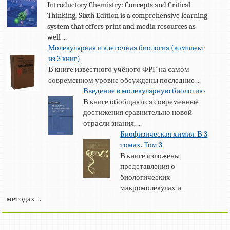
Introductory Chemistry: Concepts and Critical
Thinking, Sixth Edition is a comprehensive learning
system that offers print and media resources as
well ...
Молекулярная и клеточная биология (комплект
из 3 книг)
В книге известного учёного ФРГ на самом
современном уровне обсуждены последние ...
Введение в молекулярную биологию
В книге обобщаются современные
достижения сравнительно новой
отрасли знания, ...
Биофизическая химия. В 3
томах. Том 3
В книге изложены
представления о
биологических
макромолекулах и
методах ...