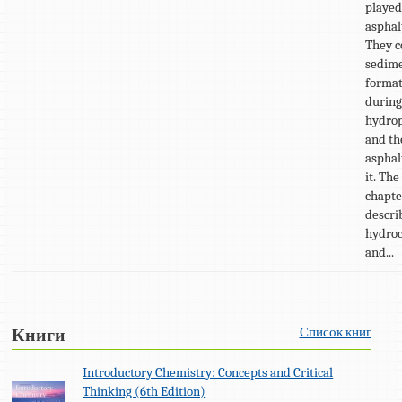
played
asphal
They c
sedim
format
durin
hydrop
and th
asphal
it. The
chapte
descri
hydroc
and...
Список книг
Книги
Introductory Chemistry: Concepts and Critical
Thinking (6th Edition)