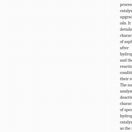
proces
catalys
upgra
oils. I
details
charac
of asp
after
hydrop
and th
reacti
condit
their 
The au
analyz
deacti
charac
of spe
hydrop
catalys
as the 