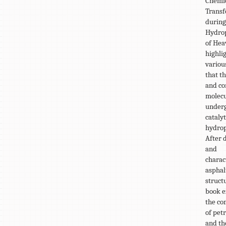
Chemi
Transf
durin
Hydro
of Hea
highli
variou
that t
and c
molecu
underg
catalyt
hydrop
After 
and
charac
asphal
struct
book 
the co
of pet
and th