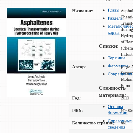
Главы
Название
:
Asphal
Chemi
Разделы
Transf
Метаболиче
durin
карты
Hydro
of Hea
Списки:
(Chem
Indust
Термины
Ферменты
Автор
:
Jorge 
Fernan
Сокращения
Mohan
Rana
Сложность
материала:
Год
:
2010
Основы
ISBN
:
14200
биохимии
Справочные
Количество страниц
:
461
сведения