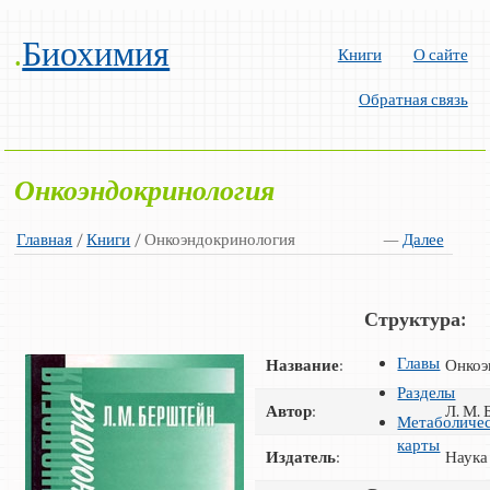
.
Биохимия
Книги
О сайте
Обратная связь
Онкоэндокринология
Главная
/
Книги
/ Онкоэндокринология
—
Далее
Структура:
Главы
Название
:
Онкоэ
Разделы
Автор
:
Л. М.
Метаболиче
карты
Издатель
:
Наука