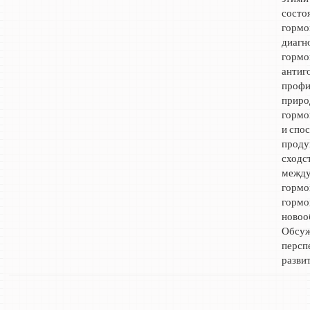
состо
гормо
диагн
гормо
антиг
профи
приро
гормо
и спо
проду
сходс
между
гормо
горм
новоо
Обсу
персп
развит