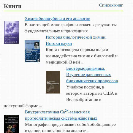
Список книг
Книги
Химия билирубина и его аналогов
В настоящей монографии изложены результаты
фундаментальных и прикладных ...
История биологической химии.
Истоки науки
Книга посвящена первым шагам
взаимодействия химии с биологией и
медициной. В ней ...
Биотермодинамика.
Изучение равновесных
биохимических процессов
Учебное пособие, в
котором авторы из США и
Великобритании в
доступной форме ...
2+
Внутриклеточная Са
-зависимая
протеолитическая система животных
Монография представляет собой обобщающее
издание, основанное на анализе ...