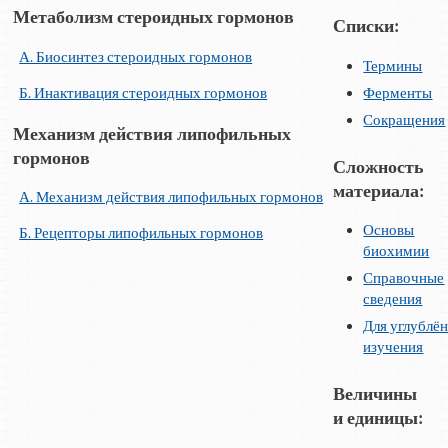
Метаболизм стероидных гормонов
Списки:
А. Биосинтез стероидных гормонов
Термины
Б. Инактивация стероидных гормонов
Ферменты
Сокращения
Механизм действия липофильных
гормонов
Сложность
материала:
А. Механизм действия липофильных гормонов
Основы
Б. Рецепторы липофильных гормонов
биохимии
Справочные
сведения
Для углублё
изучения
Величины
и единицы: