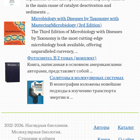
is the main cause of catalyst deactivation and
sediments ...
Microbiology with Diseases by Taxonomy with
MasteringMicrobiology (3rd Edition)
The Third Edition of Microbiology with Diseases
by Taxonomy is the most cutting-edge
microbiology book available, offering
unparalleled currency, ...
Фотосинтез. В 2 томах (комплект)
Книга, написанная в основном американскими
авторами, представляет собой ...
Солитоны в молекулярных системах
В монографии изложены новейшие
подходы к изучению транспорта
энергии и ...
2012-2026. Наглядная биохимия.
Авторы
Каталог
Молекулярная биология.
Строение и обмен
Книги
О сайте