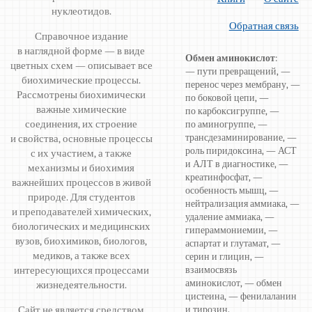
нуклеотидов.
Обратная связь
Справочное издание
в наглядной форме — в виде
Обмен аминокислот
:
цветных схем — описывает все
— пути превращений, —
биохимические процессы.
перенос через мембрану, —
Рассмотрены биохимически
по боковой цепи, —
важные химические
по карбоксигруппе, —
соединения, их строение
по аминогруппе, —
трансдезаминирование, —
и свойства, основные процессы
роль пиридоксина, — АСТ
с их участием, а также
и АЛТ в диагностике, —
механизмы и биохимия
креатинфосфат, —
важнейших процессов в живой
особенность мышц, —
природе. Для студентов
нейтрализация аммиака, —
и преподавателей химических,
удаление аммиака, —
биологических и медицинских
гипераммониемии, —
вузов, биохимиков, биологов,
аспартат и глутамат, —
медиков, а также всех
серин и глицин, —
интересующихся процессами
взаимосвязь
аминокислот, — обмен
жизнедеятельности.
цистеина, — фенилаланин
Сайт не является средством
и тирозин.