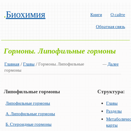
.
Биохимия
Книги
О сайте
Обратная связь
Гормоны. Липофильные гормоны
Главная
/
Главы
/ Гормоны. Липофильные
—
Далее
гормоны
Липофильные гормоны
Структура:
Липофильные гормоны
Главы
Разделы
А. Липофильные гормоны
Метаболиче
Б. Стероидные гормоны
карты