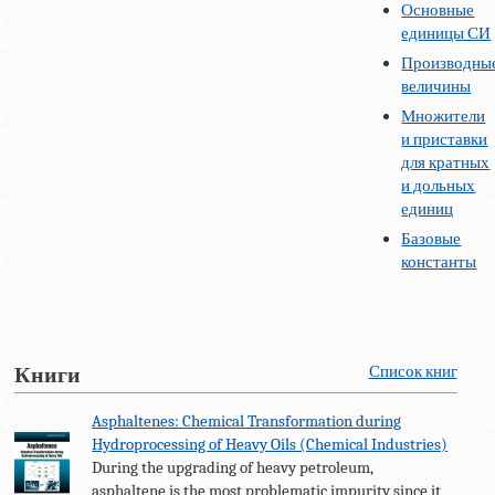
Основные
единицы СИ
Производны
величины
Множители
и приставки
для кратных
и дольных
единиц
Базовые
константы
Список книг
Книги
Asphaltenes: Chemical Transformation during
Hydroprocessing of Heavy Oils (Chemical Industries)
During the upgrading of heavy petroleum,
asphaltene is the most problematic impurity since it