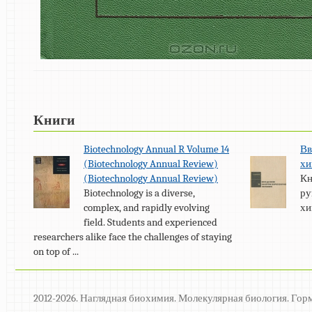
Книги
Biotechnology Annual R Volume 14
Вв
(Biotechnology Annual Review)
х
(Biotechnology Annual Review)
Кн
Biotechnology is a diverse,
ру
complex, and rapidly evolving
хи
field. Students and experienced
researchers alike face the challenges of staying
on top of ...
2012-2026. Наглядная биохимия. Молекулярная биология. Гор