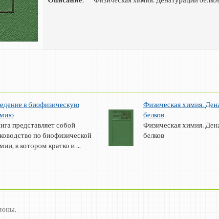
Описание
:
Физическая химия. Денатурации белко
едение в биофизическую
Физическая химия. Ден
имию
белков
ига представляет собой
Физическая химия. Ден
ководство по биофизической
белков
мии, в котором кратко и ...
моны.