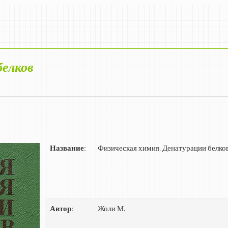
белков
Название
:
Физическая химия. Денатурации белко
Автор
:
Жоли М.