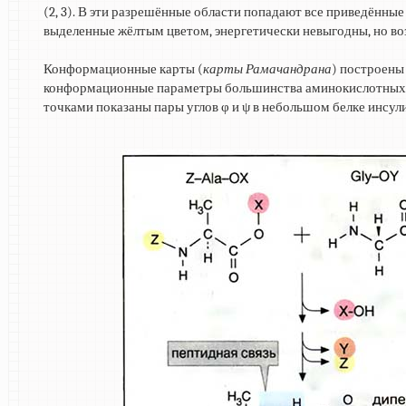
(2, 3). В эти разрешённые области попадают все приведённ
выделенные жёлтым цветом, энергетически невыгодны, но в
Конформационные карты (
карты Рамачандрана
) построены
конформационные параметры большинства аминокислотных ос
точками показаны пары углов φ и ψ в небольшом белке инсул