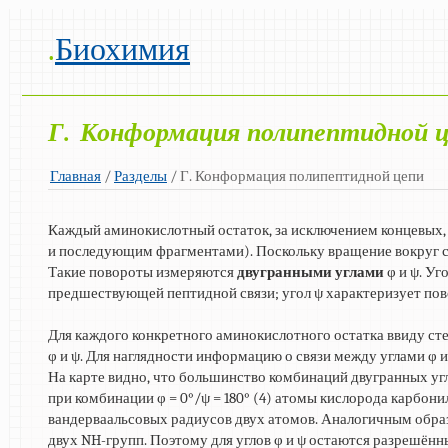
.
Биохимия
Г. Конформация полипептидной 
Главная
/
Разделы
/ Г. Конформация полипептидной цепи
Каждый аминокислотный остаток, за исключением концевых,
и последующим фрагментами). Поскольку вращение вокруг с
Такие повороты измеряются
двугранными углами
φ и ψ. Уг
предшествующей пептидной связи; угол ψ характеризует пов
Для каждого конкретного аминокислотного остатка ввиду с
φ и ψ. Для наглядности информацию о связи между углами φ 
На карте видно, что большинство комбинаций двугранных уг
при комбинации φ = 0°/ψ = 180° (4) атомы кислорода карбон
вандерваальсовых радиусов двух атомов. Аналогичным образ
двух NH-групп. Поэтому для углов φ и ψ остаются разрешённ