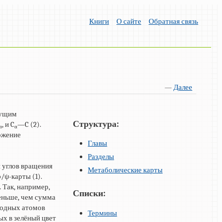
Книги
О сайте
Обратная связь
—
Далее
дущим
Структура:
, и C
—C (2).
α
α
ложение
Главы
Разделы
 углов вращения
Метаболические карты
/ψ-карты (1).
 Так, например,
Списки:
меньше, чем сумма
родных атомов
Термины
ых в зелёный цвет