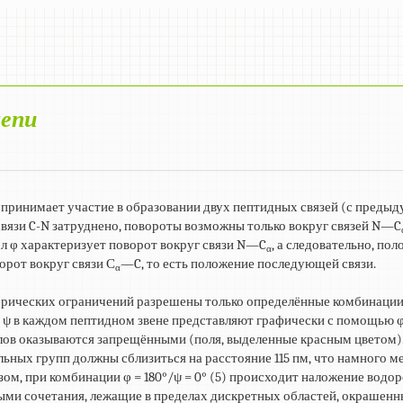
цепи
 принимает участие в образовании двух пептидных связей (с преды
вязи C-N затруднено, повороты возможны только вокруг связей N—C
ол φ характеризует поворот вокруг связи N—C
, а следовательно, по
α
орот вокруг связи С
—C, то есть положение последующей связи.
α
терических ограничений разрешены только определённые комбинации
и ψ в каждом пептидном звене представляют графически с помощью φ
лов оказываются запрещёнными (поля, выделенные красным цветом).
ильных групп должны сблизиться на расстояние 115 пм, что намного 
ом, при комбинации φ = 180°/ψ = 0° (5) происходит наложение водо
ыми сочетания, лежащие в пределах дискретных областей, окрашенн