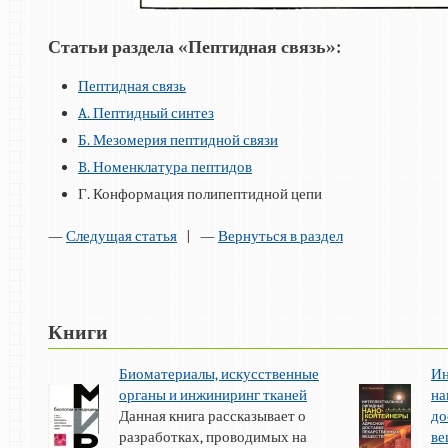
Статьи раздела «Пептидная связь»:
Пептидная связь
A. Пептидный синтез
Б. Мезомерия пептидной связи
B. Номенклатура пептидов
Г. Конформация полипептидной цепи
—
Следущая статья
| —
Вернуться в раздел
Книги
Биоматериалы, искусственные
Ин
органы и инжиниринг тканей
на
Данная книга рассказывает о
до
разработках, проводимых на
ве