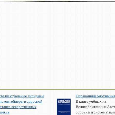
теллектуальные липидные
Справочник биохимик
ноконтейнеры в адресной
В книге учёных из
ставке лекарственных
Великобритании и Авс
ществ
собраны и систематизир