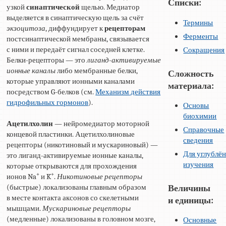
Списки:
узкой
синаптической
щелью. Медиатор
выделяется в синаптическую щель за счёт
Термины
экзоцитоза
, диффундирует к
рецепторам
Ферменты
постсинаптической мембраны, связывается
с ними и передаёт сигнал соседней клетке.
Сокращения
Белки-рецепторы — это
лиганд-активируемые
ионные каналы
либо мембранные белки,
Сложность
которые управляют ионными каналами
материала:
посредством G-белков (см.
Механизм действия
гидрофильных гормонов
).
Основы
биохимии
Ацетилхолин
— нейромедиатор моторной
Справочные
концевой пластинки. Ацетилхолиновые
сведения
рецепторы (никотиновый и мускариновый) —
Для углублё
это лиганд-активируемые ионные каналы,
изучения
которые открываются для прохождения
+
+
ионов Na
и K
.
Никотиновые рецепторы
(быстрые) локализованы главным образом
Величины
в месте контакта аксонов со скелетными
и единицы:
мышцами.
Мускариновые рецепторы
(медленные) локализованы в головном мозге,
Основные