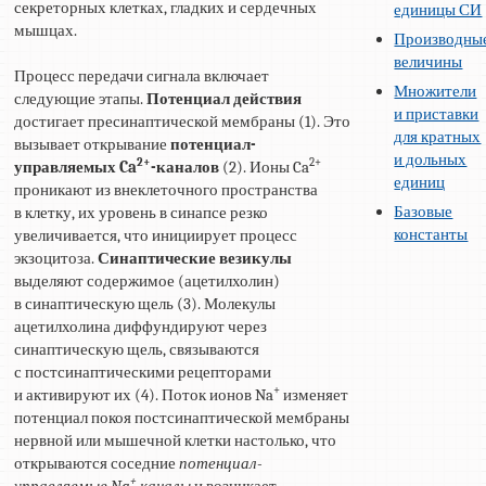
секреторных клетках, гладких и сердечных
единицы СИ
мышцах.
Производны
величины
Процесс передачи сигнала включает
Множители
следующие этапы.
Потенциал действия
и приставки
достигает пресинаптической мембраны (1). Это
для кратных
вызывает открывание
потенциал-
и дольных
2+
2+
управляемых Ca
-каналов
(2). Ионы Ca
единиц
проникают из внеклеточного пространства
Базовые
в клетку, их уровень в синапсе резко
константы
увеличивается, что инициирует процесс
экзоцитоза.
Синаптические везикулы
выделяют содержимое (ацетилхолин)
в синаптическую щель (3). Молекулы
ацетилхолина диффундируют через
синаптическую щель, связываются
с постсинаптическими рецепторами
+
и активируют их (4). Поток ионов Na
изменяет
потенциал покоя постсинаптической мембраны
нервной или мышечной клетки настолько, что
открываются соседние
потенциал-
+
управляемые Na
каналы
и возникает