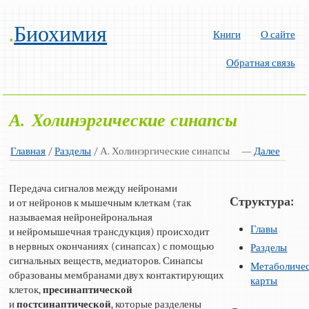
.
Биохимия
Книги
О сайте
Обратная связь
А. Холинэргические синапсы
Главная
/
Разделы
/ А. Холинэргические синапсы
—
Далее
Передача сигналов между нейронами
Структура:
и от нейронов к мышечным клеткам (так
называемая нейронейрональная
Главы
и нейромышечная трансдукция) происходит
в нервных окончаниях (синапсах) с помощью
Разделы
сигнальных веществ, медиаторов. Синапсы
Метаболиче
образованы мембранами двух контактирующих
карты
клеток,
пресинаптической
и
постсинаптической
, которые разделены