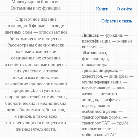
Молекулярная биология.
Витамины и их функции.
Книги
О сайте
Справочное издание
Обратная связь
в наглядной форме — в виде
цветных схем — описывает все
Липиды
: — функции, —
биохимические процессы.
классификация, — жирные
Рассмотрены биохимически
кислоты, —
важные химические
эйкозаноиды, —
соединения, их строение
фосфолипиды, —
и свойства, основные процессы
гликолипиды, —
триацилглицеролы, —
с их участием, а также
холестерол, — липидозы, —
механизмы и биохимия
этапы переваривания, —
важнейших процессов в живой
переваривание, — роль
природе. Для студентов
желчи, — ресинтез
и преподавателей химических,
липидов, — дефекты
биологических и медицинских
переваривания, —
вузов, биохимиков, биологов,
особенности детей, —
медиков, а также всех
транспортные формы, —
интересующихся процессами
транспорт ТАГ, — судьба
жизнедеятельности.
жирных кислот, —
мобилизация ТАГ, —