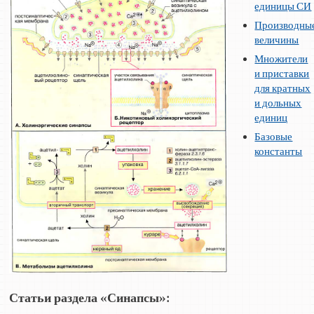
единицы СИ
Производны
величины
Множители
и приставки
для кратных
и дольных
единиц
Базовые
константы
Статьи раздела «Синапсы»: