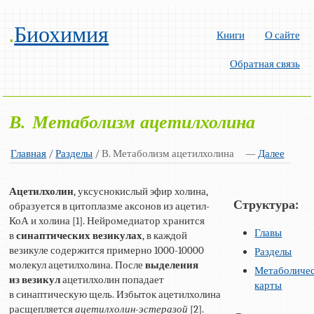
.
Биохимия
Книги
О сайте
Обратная связь
В. Метаболизм ацетилхолина
Главная
/
Разделы
/ В. Метаболизм ацетилхолина
—
Далее
Ацетилхолин
, уксуснокислый эфир холина,
Структура:
образуется в цитоплазме аксонов из ацетил-
КоА и холина [1]. Нейромедиатор хранится
Главы
в
синаптических везикулах
, в каждой
везикуле содержится примерно 1000-10000
Разделы
молекул ацетилхолина. После
выделения
Метаболиче
из везикул
ацетилхолин попадает
карты
в синаптическую щель. Избыток ацетилхолина
расщепляется
ацетилхолин-эстеразой
[2].