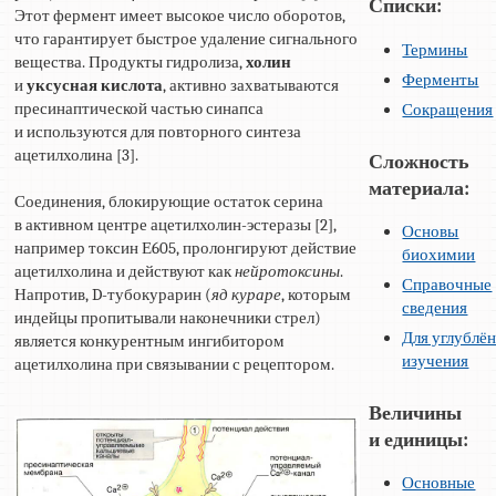
Списки:
Этот фермент имеет высокое число оборотов,
что гарантирует быстрое удаление сигнального
Термины
вещества. Продукты гидролиза,
холин
Ферменты
и
уксусная кислота
, активно захватываются
пресинаптической частью синапса
Сокращения
и используются для повторного синтеза
ацетилхолина [3].
Сложность
материала:
Соединения, блокирующие остаток серина
в активном центре ацетилхолин-эстеразы [2],
Основы
например токсин Е605, пролонгируют действие
биохимии
ацетилхолина и действуют как
нейротоксины
.
Справочные
Напротив, D-тубокурарин (
яд кураре
, которым
сведения
индейцы пропитывали наконечники стрел)
Для углублё
является конкурентным ингибитором
изучения
ацетилхолина при связывании с рецептором.
Величины
и единицы:
Основные