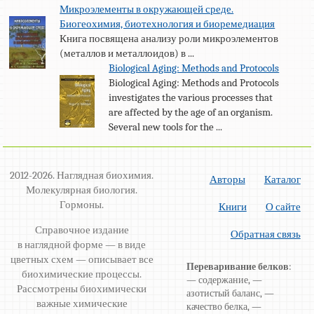
Микроэлементы в окружающей среде.
Биогеохимия, биотехнология и биоремедиация
Книга посвящена анализу роли микроэлементов
(металлов и металлоидов) в ...
Biological Aging: Methods and Protocols
Biological Aging: Methods and Protocols
investigates the various processes that
are affected by the age of an organism.
Several new tools for the ...
2012-2026. Наглядная биохимия.
Авторы
Каталог
Молекулярная биология.
Гормоны.
Книги
О сайте
Справочное издание
Обратная связь
в наглядной форме — в виде
цветных схем — описывает все
Переваривание белков
:
биохимические процессы.
— содержание, —
Рассмотрены биохимически
азотистый баланс, —
важные химические
качество белка, —