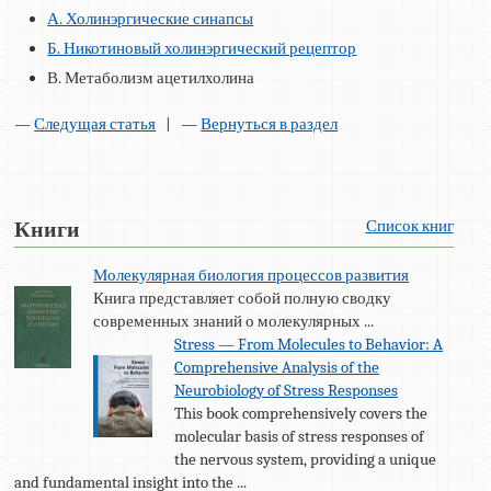
А. Холинэргические синапсы
Б. Никотиновый холинэргический рецептор
В. Метаболизм ацетилхолина
—
Следущая статья
| —
Вернуться в раздел
Список книг
Книги
Молекулярная биология процессов развития
Книга представляет собой полную сводку
современных знаний о молекулярных ...
Stress — From Molecules to Behavior: A
Comprehensive Analysis of the
Neurobiology of Stress Responses
This book comprehensively covers the
molecular basis of stress responses of
the nervous system, providing a unique
and fundamental insight into the ...