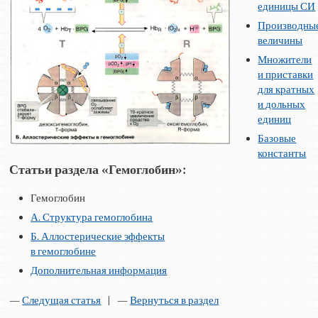
единицы СИ
Производны
величины
Множители
и приставки
для кратных
и дольных
единиц
Базовые
константы
Статьи раздела «Гемоглобин»:
Гемоглобин
А. Структура гемоглобина
Б. Аллостерические эффекты
в гемоглобине
Дополнительная информация
—
Следущая статья
| —
Вернуться в раздел