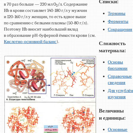
Списки:
в 70 раз больше — 220 мл O
/л. Содержание
2
Hb в крови составляет 140-180 г/л у мужчин
Термины
и 120-160 г/л у женщин, то есть вдвое выше
Ферменты
по сравнению с белками плазмы (50-80 г/л).
Поэтому Hb вносит наибольший вклад
Сокращения
в образование рН-буферной ёмкости крови (см.
Кислотно-основной баланс
).
Сложность
материала:
Основы
биохимии
Справочные
сведения
Для углублё
изучения
Величины
и единицы:
Основные