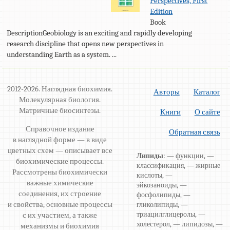
Perspectives, First
Edition
Book
DescriptionGeobiology is an exciting and rapidly developing
research discipline that opens new perspectives in
understanding Earth as a system. ...
2012-2026. Наглядная биохимия.
Авторы
Каталог
Молекулярная биология.
Матричные биосинтезы.
Книги
О сайте
Справочное издание
Обратная связь
в наглядной форме — в виде
цветных схем — описывает все
Липиды
: — функции, —
биохимические процессы.
классификация, — жирные
Рассмотрены биохимически
кислоты, —
важные химические
эйкозаноиды, —
соединения, их строение
фосфолипиды, —
и свойства, основные процессы
гликолипиды, —
триацилглицеролы, —
с их участием, а также
холестерол, — липидозы, —
механизмы и биохимия