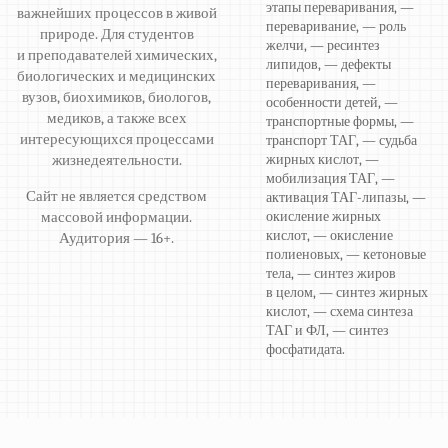
этапы переваривания, —
важнейших процессов в живой
переваривание, — роль
природе. Для студентов
желчи, — ресинтез
и преподавателей химических,
липидов, — дефекты
биологических и медицинских
переваривания, —
вузов, биохимиков, биологов,
особенности детей, —
медиков, а также всех
транспортные формы, —
интересующихся процессами
транспорт ТАГ, — судьба
жизнедеятельности.
жирных кислот, —
мобилизация ТАГ, —
Сайт не является средством
активация ТАГ-липазы, —
массовой информации.
окисление жирных
кислот, — окисление
Аудитория — 16+.
полиеновых, — кетоновые
тела, — синтез жиров
в целом, — синтез жирных
кислот, — схема синтеза
ТАГ и ФЛ, — синтез
фосфатидата.