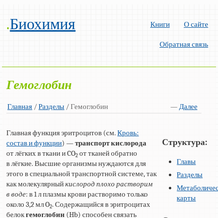
.
Биохимия
Книги
О сайте
Обратная связь
Гемоглобин
Главная
/
Разделы
/ Гемоглобин
—
Далее
Главная функция эритроцитов (см.
Кровь:
Структура:
состав и функции
) —
транспорт кислорода
от лёгких в ткани и CO
от тканей обратно
2
Главы
в лёгкие. Высшие организмы нуждаются для
этого в специальной транспортной системе, так
Разделы
как молекулярный
кислород плохо растворим
Метаболиче
в воде
: в 1 л плазмы крови растворимо только
карты
около 3,2 мл O
. Содержащийся в эритроцитах
2
белок
гемоглобин
(Hb) способен связать