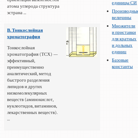
единицы СИ
атома углерода структура
Производны
эстрана ...
величины
Множители
В. Тонкослойная
и приставки
хроматография
для кратных
и дольных
Тонкослойная
единиц
хроматография (ТСХ) —
Базовые
эффективный,
константы
преимущественно
аналитический, метод
быстрого разделения
липидов и других
низкомолекулярных
веществ (аминокислот,
нуклеотидов, витаминов,
лекарственных веществ).
...