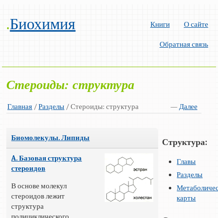
.
Биохимия
Книги
О сайте
Обратная связь
Стероиды: структура
Главная
/
Разделы
/ Стероиды: структура
—
Далее
Биомолекулы. Липиды
Структура:
A. Базовая структура
Главы
стероидов
Разделы
В основе молекул
Метаболиче
стероидов лежит
карты
структура
полициклического