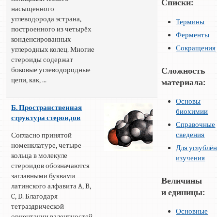
Списки:
насыщенного
углеводорода эстрана,
Термины
построенного из четырёх
Ферменты
конденсированных
Сокращения
углеродных колец. Многие
стероиды содержат
боковые углеводородные
Сложность
цепи, как, ...
материала:
Основы
Б. Пространственная
биохимии
структура стероидов
Справочные
сведения
Согласно принятой
номенклатуре, четыре
Для углублё
кольца в молекуле
изучения
стероидов обозначаются
заглавными буквами
Величины
латинского алфавита A, B,
и единицы:
C, D. Благодаря
тетраэдрической
Основные
ориентации валентностей