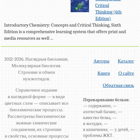
Critical
Thinking (6th
Edition)
Introductory Chemistry: Concepts and Critical Thinking, Sixth
Edition is a comprehensive learning system that offers print and
media resources as well ...
2012-2026. Наглядная биохимия.
Авторы
Каталог
Молекулярная биология.
Строение и обмен
Книги
О сайте
нуклеотидов.
Обратная связь
Справочное издание
в наглядной форме — в виде
Переваривание белков
:
цветных схем — описывает все
— содержание, —
биохимические процессы.
азотистый баланс, —
Рассмотрены биохимически
качество белка, —
важные химические
в желудке, —
соединения, их строение
в кишечнике, — у детей, —
проблемы ЖКТ.
и свойства, основные процессы