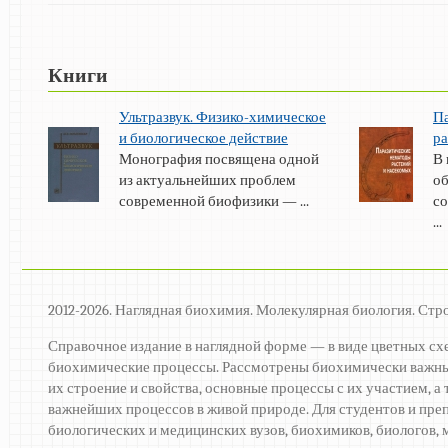
Книги
Ультразвук. Физико-химическое
П
и биологическое действие
ра
Монография посвящена одной
В 
из актуальнейших проблем
о
современной биофизики — ...
с
...
2012-2026. Наглядная биохимия. Молекулярная биология. Стр
Справочное издание в наглядной форме — в виде цветных сх
биохимические процессы. Рассмотрены биохимически важны
их строение и свойства, основные процессы с их участием, 
важнейших процессов в живой природе. Для студентов и пре
биологических и медицинских вузов, биохимиков, биологов, м