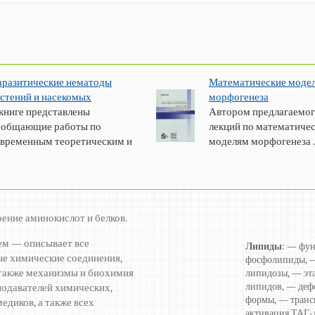
аразитические нематоды
Математические моде
стений и насекомых
морфогенеза
книге представлены
Автором предлагаемог
бобщающие работы по
лекций по математиче
овременным теоретическим и
моделям морфогенеза ..
оение аминокислот и белков.
ем — описывает все
Липиды
: — фу
е химические соединения,
фосфолипиды, —
а также механизмы и биохимия
липидозы, — эт
липидов, — деф
подавателей химических,
формы, — транс
едиков, а также всех
активация ТАГ-