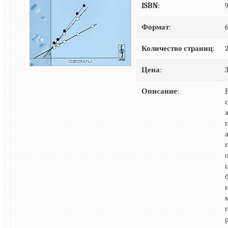
ISBN
:
Формат
:
Количество страниц
:
Цена
:
Описание
: