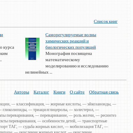
Список книг
ли
Саморегулируемые волны
химических реакций и
о курса
биологических популяций
ским
Монография посвящена
.
математическому
моделированию и исследованию
нелинейных ...
Авторы
Каталог
Книги
О сайте
Обратная связь
нкции, — классификация, — жирные кислоты, — эйкозаноиды, —
 гликолипиды, — триацилглицеролы, — холестерол, —
апы переваривания, — переваривание, — роль желчи, — ресинтез
екты переваривания, — особенности детей, — транспортные
порт ТАГ, — судьба жирных кислот, — мобилизация ТАГ, —
липазы, — окисление жирных кислот, — окисление