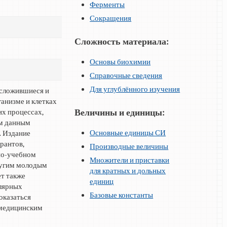
Ферменты
Сокращения
Сложность материала:
Основы биохимии
Справочные сведения
Для углублённого изучения
 сложившиеся и
анизме и клетках
Величины и единицы:
х процессах,
ым данным
Основные единицы СИ
. Издание
рантов,
Производные величины
но-учебном
Множители и приставки
ругим молодым
для кратных и дольных
ет также
единиц
улярных
Базовые константы
оказаться
 медицинским