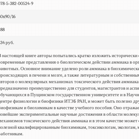
978-5-382-00524-9
60x90/16
288
334 руб.
В настоящей книге авторы попытались кратко изложить исторически
современные представления о биологическом действии аммиака в орг
животных. Основное внимание уделено роли аммиака в биохимически
происходящих в печени и мозге, а также литературным и собственн
авторов о молекулярных механизмах токсического действия аммиака
предназначено преимущественно для студентов, магистрантов и аспи
обучающихся в Пущинском государственном университете и в Науч
центре физиологии и биофизики ИТЭБ РАН, и может быть полезно д
биофизикам и биохимикам в качестве учебного пособия. Оно отража
новейшие экспериментальные научные достижения в области молек
механизмов токсического действия аммиака и в этом качестве может 
полезной квалифицированным биохимикам, токсикологам, экологам,
работникам.