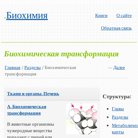
.
Биохимия
Книги
О сайте
Обратная связь
Биохимическая трансформация
Главная
/
Разделы
/ Биохимическая
—
Далее
трансформация
Ткани и органы. Печень
Структура:
А. Биохимическая
Главы
трансформация
Разделы
В животные организмы
Метаболиче
чужеродные вещества
карты
попадают с пищей или