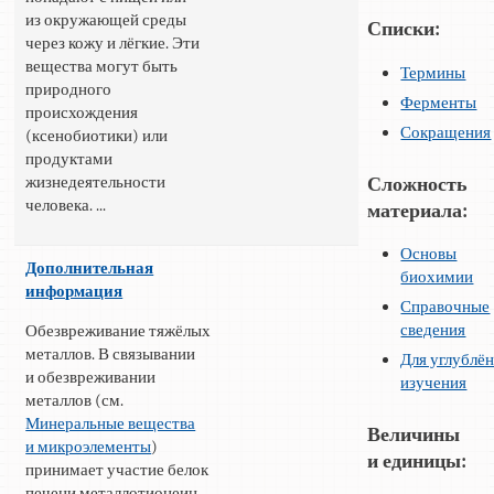
из окружающей среды
Списки:
через кожу и лёгкие. Эти
вещества могут быть
Термины
природного
Ферменты
происхождения
Сокращения
(ксенобиотики) или
продуктами
жизнедеятельности
Сложность
человека. ...
материала:
Основы
Дополнительная
биохимии
информация
Справочные
сведения
Обезвреживание тяжёлых
металлов. В связывании
Для углублё
и обезвреживании
изучения
металлов (см.
Минеральные вещества
Величины
и микроэлементы
)
и единицы:
принимает участие белок
печени металлотионеин.