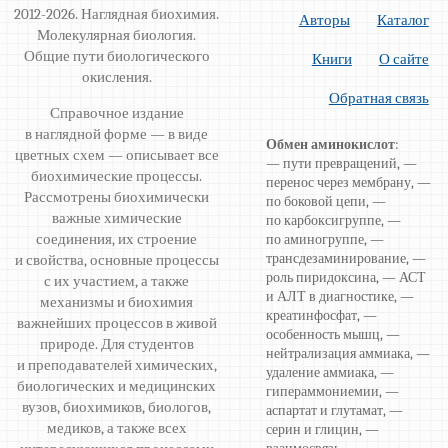
2012-2026. Наглядная биохимия.
Авторы
Каталог
Молекулярная биология.
Общие пути биологического
Книги
О сайте
окисления.
Обратная связь
Справочное издание
в наглядной форме — в виде
Обмен аминокислот
:
цветных схем — описывает все
— пути превращений, —
биохимические процессы.
перенос через мембрану, —
Рассмотрены биохимически
по боковой цепи, —
важные химические
по карбоксигруппе, —
соединения, их строение
по аминогруппе, —
трансдезаминирование, —
и свойства, основные процессы
роль пиридоксина, — АСТ
с их участием, а также
и АЛТ в диагностике, —
механизмы и биохимия
креатинфосфат, —
важнейших процессов в живой
особенность мышц, —
природе. Для студентов
нейтрализация аммиака, —
и преподавателей химических,
удаление аммиака, —
биологических и медицинских
гипераммониемии, —
вузов, биохимиков, биологов,
аспартат и глутамат, —
медиков, а также всех
серин и глицин, —