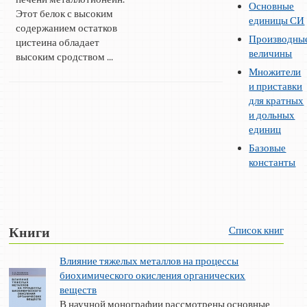
Основные
Этот белок с высоким
единицы СИ
содержанием остатков
Производны
цистеина обладает
величины
высоким сродством ...
Множители
и приставки
для кратных
и дольных
единиц
Базовые
константы
Список книг
Книги
Влияние тяжелых металлов на процессы
биохимического окисления органических
веществ
В научной монографии рассмотрены основные