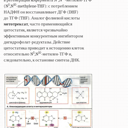
5
10
(N
,N
-methylene-THF): с потреблением
НАДФН он восстанавливает ДГФ (DHF)
до ТГФ (THF). Аналог фолиевой кислоты
метотрексат
, часто применяющийся
цитостатик, является чрезвычайно
эффективным конкурентным ингибитором
дигидрофолат-редуктазы. Действие
цитостатика приводит к истощению клеток
5
10
относительно N
,N
-метилен-ТГФ и,
следовательно, к остановке синтеза ДНК.