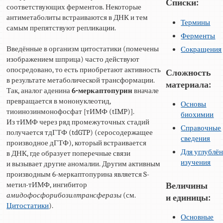
Списки:
соответствующих ферментов. Некоторые
антиметаболиты встраиваются в ДНК и тем
Термины
самым препятствуют репликации.
Ферменты
Введённые в организм цитостатики (помечены
Сокращения
изображением шприца) часто действуют
опосредовано, то есть приобретают активность
Сложность
в результате метаболической трансформации.
материала:
Так, аналог аденина
6-меркаптопурин
вначале
превращается в мононуклеотид,
Основы
тиоинозинмонофосфат [тИМФ (tIMP)].
биохимии
Из тИМФ через ряд промежуточных стадий
Справочные
получается тдГТФ (tdGTP) (серосодержащее
сведения
производное дГТФ), который встраивается
Для углублё
в ДНК, где образует поперечные связи
изучения
и вызывает другие аномалии. Другим активным
производным 6-меркаптопурина является S-
метил-тИМФ, ингибитор
Величины
амидофосфорибозилтрансферазы
(см.
и единицы:
Цитостатики
).
Основные