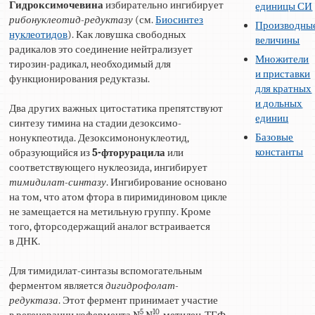
Гидроксимочевина
избирательно ингибирует
единицы СИ
рибонуклеотид-редуктазу
(см.
Биосинтез
Производны
нуклеотидов
). Как ловушка свободных
величины
радикалов это соединение нейтрализует
Множители
тирозин-радикал, необходимый для
и приставки
функционирования редуктазы.
для кратных
и дольных
Два других важных цитостатика препятствуют
единиц
синтезу тимина на стадии дезоксимо-
Базовые
нонукпеотида. Дезоксимононуклеотид,
константы
образующийся из
5-фторурацила
или
соответствующего нуклеозида, ингибирует
тимидилат-синтазу
. Ингибирование основано
на том, что атом фтора в пиримидиновом цикле
не замещается на метильную группу. Кроме
того, фторсодержащий аналог встраивается
в ДНК.
Для тимидилат-синтазы вспомогательным
ферментом является
дигидрофолат-
редуктаза
. Этот фермент принимает участие
5
10
в регенерации кофермента N
,N
-метилен-ТГФ