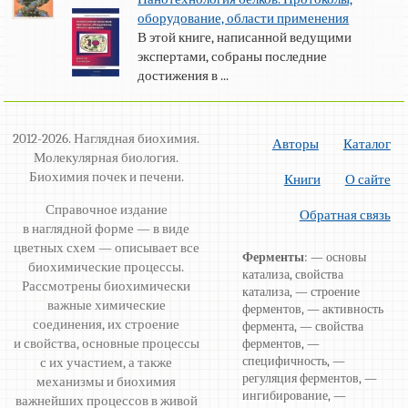
оборудование, области применения
В этой книге, написанной ведущими
экспертами, собраны последние
достижения в ...
2012-2026. Наглядная биохимия.
Авторы
Каталог
Молекулярная биология.
Биохимия почек и печени.
Книги
О сайте
Справочное издание
Обратная связь
в наглядной форме — в виде
цветных схем — описывает все
Ферменты
: — основы
биохимические процессы.
катализа, свойства
Рассмотрены биохимически
катализа, — строение
важные химические
ферментов, — активность
соединения, их строение
фермента, — свойства
и свойства, основные процессы
ферментов, —
специфичность, —
с их участием, а также
регуляция ферментов, —
механизмы и биохимия
ингибирование, —
важнейших процессов в живой