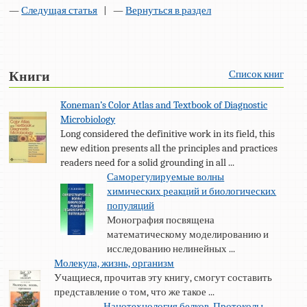
—
Следущая статья
| —
Вернуться в раздел
Список книг
Книги
Koneman’s Color Atlas and Textbook of Diagnostic
Microbiology
Long considered the definitive work in its field, this
new edition presents all the principles and practices
readers need for a solid grounding in all ...
Саморегулируемые волны
химических реакций и биологических
популяций
Монография посвящена
математическому моделированию и
исследованию нелинейных ...
Молекула, жизнь, организм
Учащиеся, прочитав эту книгу, смогут составить
представление о том, что же такое ...
Нанотехнология белков. Протоколы,