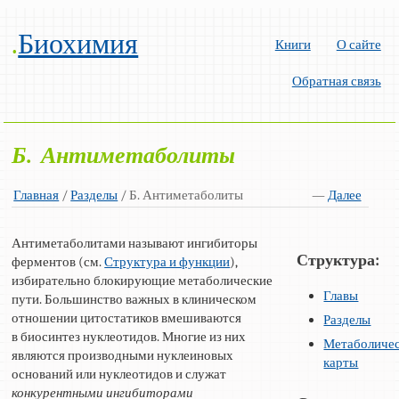
.
Биохимия
Книги
О сайте
Обратная связь
Б. Антиметаболиты
Главная
/
Разделы
/ Б. Антиметаболиты
—
Далее
Антиметаболитами называют ингибиторы
Структура:
ферментов (см.
Структура и функции
),
избирательно блокирующие метаболические
Главы
пути. Большинство важных в клиническом
отношении цитостатиков вмешиваются
Разделы
в биосинтез нуклеотидов. Многие из них
Метаболиче
являются производными нуклеиновых
карты
оснований или нуклеотидов и служат
конкурентными ингибиторами