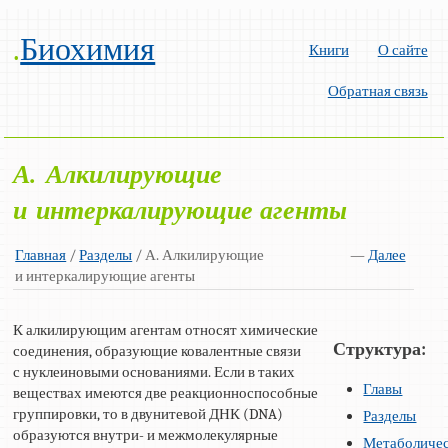
.
Биохимия
Книги
О сайте
Обратная связь
А. Алкилирующие
и интеркалирующие агенты
Главная
/
Разделы
/ А. Алкилирующие
—
Далее
и интеркалирующие агенты
К алкилирующим агентам относят химические
Структура:
соединения, образующие ковалентные связи
с нуклеиновыми основаниями. Если в таких
Главы
веществах имеются две реакционноспособные
группировки, то в двунитевой ДНК (DNA)
Разделы
образуются внутри- и межмолекулярные
Метаболиче