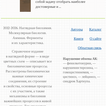
собой задачу отобрать наиболее
достоверные и ...
2012-2026. Наглядная биохимия.
Авторы
Каталог
Молекулярная биология.
Аммиак. Ферменты
Книги
О сайте
и их характеристика.
Обратная связь
Справочное издание
в наглядной форме — в виде
Нарушение обмена АК
:
цветных схем — описывает все
— фенилкетонурии, —
биохимические процессы.
нарушения тирозина, —
Рассмотрены биохимически
гомоцистеинемия, —
важные химические
цистиноз, — лейциноз, —
соединения, их строение
синдром Хартнупа.
и свойства, основные процессы
с их участием, а также
механизмы и биохимия
важнейших процессов в живой