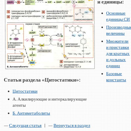
и единицы:
Основные
единицы СИ
Производны
величины
Множители
и приставки
для кратных
и дольных
единиц
Базовые
Статьи раздела «Цитостатики»:
константы
Цитостатики
А. Алкилирующие и интеркалирующие
агенты
Б. Антиметаболиты
—
Следущая статья
| —
Вернуться в раздел