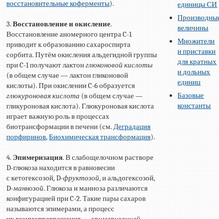
восстановительные коферменты
).
единицы СИ
Производны
3.
Восстановление и окисление
.
величины
Восстановление аномерного центра C-1
Множители
приводит к образованию сахароспирта
и приставки
сорбита. Путём окисления альдегидной группы
для кратных
при C-1 получают лактон
глюконовой кислоты
и дольных
(в общем случае — лактон гликоновой
единиц
кислоты). При окислении C-6 образуется
Базовые
глюкуроновая кислота
(в общем случае —
константы
гликуроновая кислота). Глюкуроновая кислота
играет важную роль в процессах
биотрансформации в печени (см.
Деградация
порфиринов
,
Биохимическая трансформация
).
4.
Эпимеризация
. В слабощелочном растворе
D-глюкоза находится в равновесии
с кетогексозой, D-
фруктозой
, и альдогексозой,
D-
маннозой
. Глюкоза и манноза различаются
конфигурацией при C-2. Такие пары сахаров
называются эпимерами, а процесс
их взаимопревращения —
эпимеризацией
.