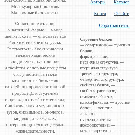
2012-2026. Наглядная биохимия.
Авторы
Каталог
Молекулярная биология.
Матричные биосинтезы.
Книги
О сайте
Справочное издание
Обратная связь
в наглядной форме — в виде
цветных схем — описывает все
Строение белков
:
биохимические процессы.
— содержание, — функции
Рассмотрены биохимически
белков, —
важные химические
формирование, —
соединения, их строение
первичная структура, —
и свойства, основные процессы
вторичная структура, —
третичная структура, —
с их участием, а также
четвертичная структура, —
механизмы и биохимия
свойства белков, —
важнейших процессов в живой
свойства растворов, —
природе. Для студентов
осаждение белков, —
и преподавателей химических,
классификация, — простые
биологических и медицинских
белки, — понятие
вузов, биохимиков, биологов,
лиганда, —
медиков, а также всех
нуклеопротеины, —
интересующихся процессами
фосфопротеины, —
жизнедеятельности.
металлопротеины, —