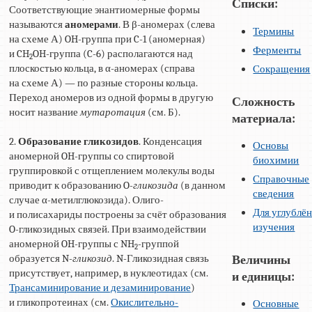
Списки:
Соответствующие энантиомерные формы
называются
аномерами
. В β-аномерах (слева
Термины
на схеме А) OH-группа при C-1 (аномерная)
Ферменты
и CH
OH-группа (C-6) располагаются над
2
плоскостью кольца, в α-аномерах (справа
Сокращения
на схеме А) — по разные стороны кольца.
Переход аномеров из одной формы в другую
Сложность
носит название
мутаротация
(см. Б).
материала:
2.
Образование гликозидов
. Конденсация
Основы
аномерной OH-группы со спиртовой
биохимии
группировкой с отщеплением молекулы воды
Справочные
приводит к образованию O-
гликозида
(в данном
сведения
случае α-метилглюкозида). Олиго-
Для углублё
и полисахариды построены за счёт образования
изучения
O-гликозидных связей. При взаимодействии
аномерной OH-группы с NH
-группой
2
образуется N-
гликозид
. N-Гликозидная связь
Величины
присутствует, например, в нуклеотидах (см.
и единицы:
Трансаминирование и дезаминирование
)
и гликопротеинах (см.
Окислительно-
Основные