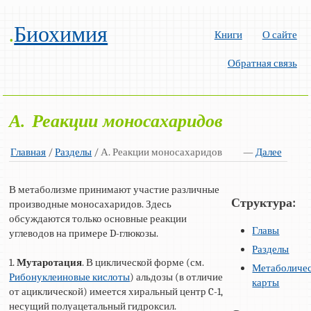
.
Биохимия
Книги
О сайте
Обратная связь
А. Реакции моносахаридов
Главная
/
Разделы
/ А. Реакции моносахаридов
—
Далее
В метаболизме принимают участие различные
Структура:
производные моносахаридов. Здесь
обсуждаются только основные реакции
Главы
углеводов на примере D-глюкозы.
Разделы
1.
Мутаротация
. В циклической форме (см.
Метаболиче
Рибонуклеиновые кислоты
) альдозы (в отличие
карты
от ациклической) имеется хиральный центр C-1,
несущий полуацетальный гидроксил.