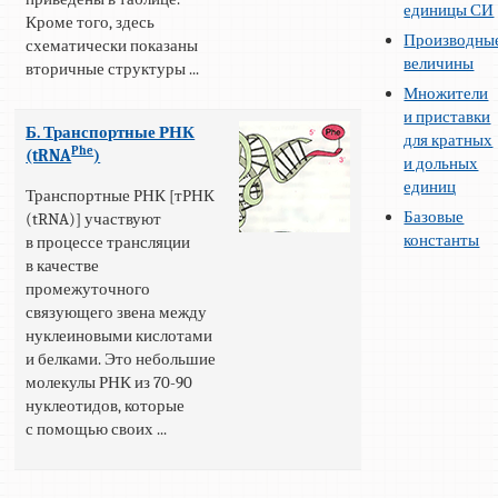
единицы СИ
Кроме того, здесь
Производны
схематически показаны
величины
вторичные структуры ...
Множители
и приставки
Б. Транспортные РНК
для кратных
Phe
(tRNA
)
и дольных
единиц
Транспортные РНК [тРНК
Базовые
(tRNA)] участвуют
константы
в процессе трансляции
в качестве
промежуточного
связующего звена между
нуклеиновыми кислотами
и белками. Это небольшие
молекулы РНК из 70-90
нуклеотидов, которые
с помощью своих ...