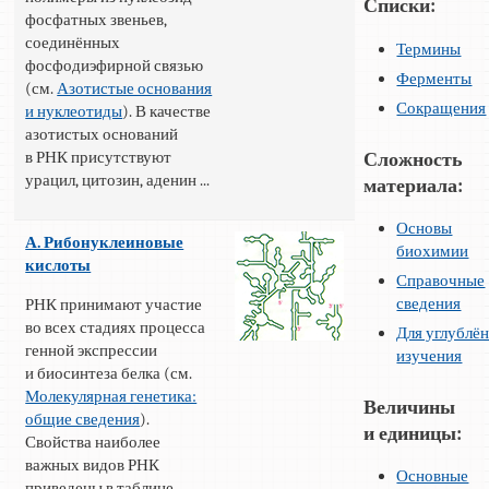
Списки:
фосфатных звеньев,
соединённых
Термины
фосфодиэфирной связью
Ферменты
(см.
Азотистые основания
Сокращения
и нуклеотиды
). В качестве
азотистых оснований
в РНК присутствуют
Сложность
урацил, цитозин, аденин ...
материала:
Основы
А. Рибонуклеиновые
биохимии
кислоты
Справочные
сведения
РНК принимают участие
во всех стадиях процесса
Для углублё
генной экспрессии
изучения
и биосинтеза белка (см.
Молекулярная генетика:
Величины
общие сведения
).
и единицы:
Свойства наиболее
важных видов РНК
Основные
приведены в таблице.