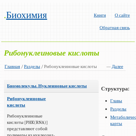
.
Биохимия
Книги
О сайте
Обратная связь
Рибонуклеиновые кислоты
Главная
/
Разделы
/ Рибонуклеиновые кислоты
—
Далее
Биомолекулы. Нуклеиновые кислоты
Структура:
Рибонуклеиновые
Главы
кислоты
Разделы
Рибонуклеиновые
Метаболиче
кислоты [PHK(RNA)]
карты
представляют собой
полимеры из нуклеозид-