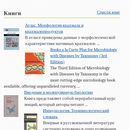
Список книг
Книги
Атлас. Морфология крахмала и
крахмалопродуктов
В атласе приведены данные о морфологической
характеристике нативных крахмалов: ...
Books a la Carte Plus for Microbiology
with Diseases by Taxonomy (3rd
Edition)
The Third Edition of Microbiology
with Diseases by Taxonomy is the
most cutting-edge microbiology book
available, offering unparalleled currency, ...
Введение в молекулярную биологию
Книга представляет собой переработанный курс
лекций, который авторы читают ...
Иммунология. Терминологический
словарь
Впервые в русскоязычной литературе
системно изложены и даны толкования