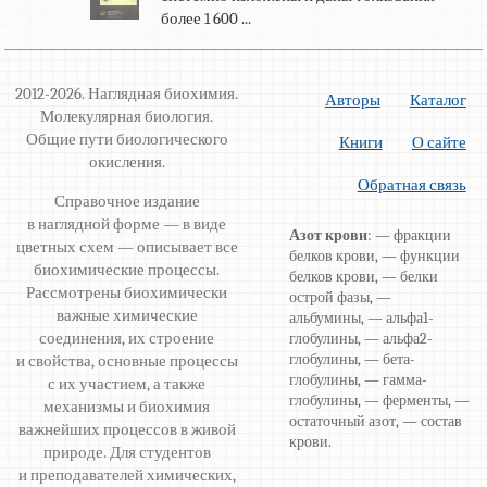
более 1 600 ...
2012-2026. Наглядная биохимия.
Авторы
Каталог
Молекулярная биология.
Общие пути биологического
Книги
О сайте
окисления.
Обратная связь
Справочное издание
в наглядной форме — в виде
Азот крови
: — фракции
цветных схем — описывает все
белков крови, — функции
биохимические процессы.
белков крови, — белки
Рассмотрены биохимически
острой фазы, —
важные химические
альбумины, — альфа1-
соединения, их строение
глобулины, — альфа2-
глобулины, — бета-
и свойства, основные процессы
глобулины, — гамма-
с их участием, а также
глобулины, — ферменты, —
механизмы и биохимия
остаточный азот, — состав
важнейших процессов в живой
крови.
природе. Для студентов
и преподавателей химических,