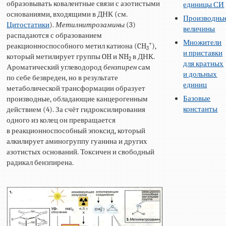
образовывать ковалентные связи с азотистыми
единицы СИ
основаниями, входящими в ДНК (см.
Производны
Цитостатики
).
Метилнитрозамины
(3)
величины
распадаются с образованием
Множители
+
реакционноспособного метил катиона (CH
),
3
и приставки
который метилирует группы OH и NH
в ДНК.
2
для кратных
Ароматический углеводород
бензпирен
сам
и дольных
по себе безвреден, но в результате
единиц
метаболической трансформации образует
Базовые
производные, обладающие канцерогенным
константы
действием (4). За счёт гидроксилирования
одного из колец он превращается
в реакционноспособный эпоксид, который
алкилирует аминогруппу гуанина и других
азотистых оснований. Токсичен и свободный
радикал бензпирена.