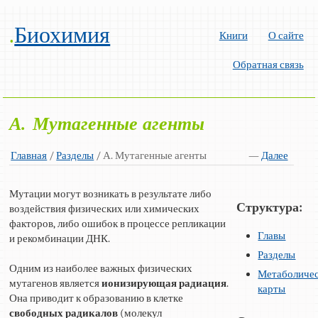
.
Биохимия
Книги
О сайте
Обратная связь
А. Мутагенные агенты
Главная
/
Разделы
/ А. Мутагенные агенты
—
Далее
Мутации могут возникать в результате либо
Структура:
воздействия физических или химических
факторов, либо ошибок в процессе репликации
Главы
и рекомбинации ДНК.
Разделы
Одним из наиболее важных физических
Метаболиче
мутагенов является
ионизирующая радиация
.
карты
Она приводит к образованию в клетке
свободных радикалов
(молекул