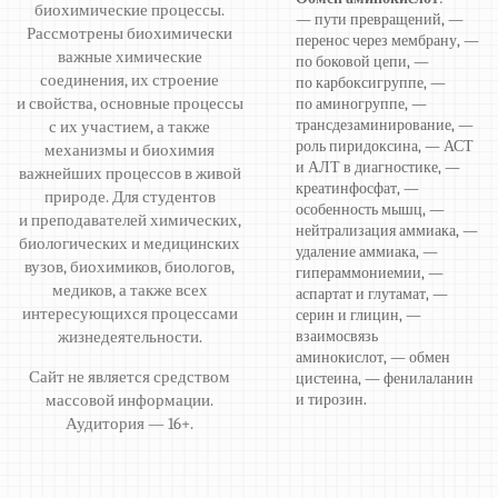
биохимические процессы.
— пути превращений, —
Рассмотрены биохимически
перенос через мембрану, —
важные химические
по боковой цепи, —
соединения, их строение
по карбоксигруппе, —
и свойства, основные процессы
по аминогруппе, —
трансдезаминирование, —
с их участием, а также
роль пиридоксина, — АСТ
механизмы и биохимия
и АЛТ в диагностике, —
важнейших процессов в живой
креатинфосфат, —
природе. Для студентов
особенность мышц, —
и преподавателей химических,
нейтрализация аммиака, —
биологических и медицинских
удаление аммиака, —
вузов, биохимиков, биологов,
гипераммониемии, —
медиков, а также всех
аспартат и глутамат, —
интересующихся процессами
серин и глицин, —
жизнедеятельности.
взаимосвязь
аминокислот, — обмен
Сайт не является средством
цистеина, — фенилаланин
массовой информации.
и тирозин.
Аудитория — 16+.