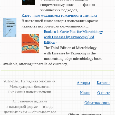
современному описанию физико-
химических подходов, ...
Клеточные механизмы токсичности аммиака
В настоящей книге авторы попытались кратко
изложить исторически сложившиеся и ...
Books a la Carte Plus for Microbiology
with Diseases by Taxonomy (3rd
Edition)
The Third Edition of Microbiology
with Diseases by Taxonomy is the
most cutting-edge microbiology book
available, offering unparalleled currency, ...
2012-2026. Наглядная биохимия.
Авторы
Каталог
Молекулярная биология.
Биохимия почек и печени.
Книги
О сайте
Справочное издание
Обратная связь
в наглядной форме — в виде
цветных схем — описывает все
Обмен аминокислот
: