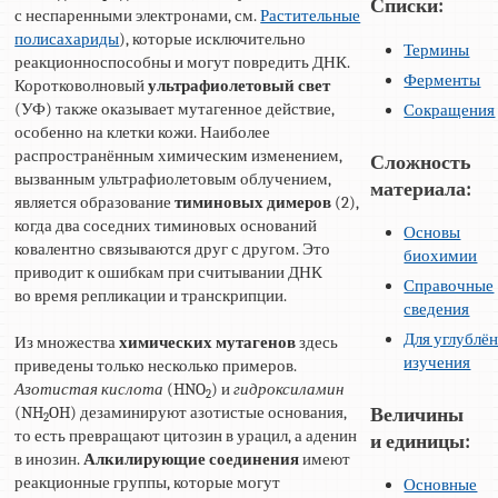
Списки:
с неспаренными электронами, см.
Растительные
полисахариды
), которые исключительно
Термины
реакционноспособны и могут повредить ДНК.
Ферменты
Коротковолновый
ультрафиолетовый свет
(УФ) также оказывает мутагенное действие,
Сокращения
особенно на клетки кожи. Наиболее
распространённым химическим изменением,
Сложность
вызванным ультрафиолетовым облучением,
материала:
является образование
тиминовых димеров
(2),
когда два соседних тиминовых оснований
Основы
ковалентно связываются друг с другом. Это
биохимии
приводит к ошибкам при считывании ДНК
Справочные
во время репликации и транскрипции.
сведения
Для углублё
Из множества
химических мутагенов
здесь
изучения
приведены только несколько примеров.
Азотистая кислота
(HNO
) и
гидроксиламин
2
(NH
OH) дезаминируют азотистые основания,
Величины
2
то есть превращают цитозин в урацил, а аденин
и единицы:
в инозин.
Алкилирующие соединения
имеют
реакционные группы, которые могут
Основные