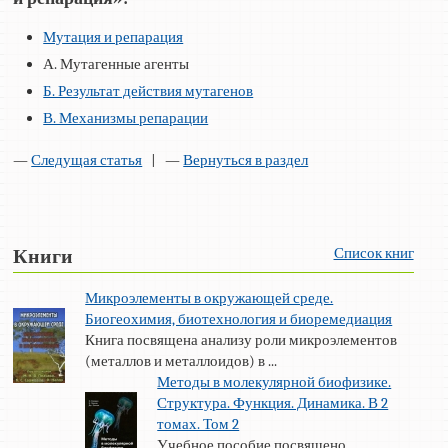
Мутация и репарация
А. Мутагенные агенты
Б. Результат действия мутагенов
В. Механизмы репарации
—
Следущая статья
| —
Вернуться в раздел
Список книг
Книги
Микроэлементы в окружающей среде.
Биогеохимия, биотехнология и биоремедиация
Книга посвящена анализу роли микроэлементов
(металлов и металлоидов) в ...
Методы в молекулярной биофизике.
Структура. Функция. Динамика. В 2
томах. Том 2
Учебное пособие посвящено