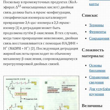
Поскольку в промежуточных продуктах (КоА-
карты
2,3
эфирах Δ
-ненасыщенных кислот) двойная
связь должна быть в
транс
-конфигурации,
Списки:
специфическая изомераза катализирует
превращение 3,4-
цис
-изомера в 2,3-
транс
-
Термины
изомер [1] и деградация может быть
Ферменты
продолжена путём β-окисления. В тех случаях,
когда такое превращение невозможно, двойная
Сокращения
связь восстанавливается с помощью НАДФН +
+
+
Н
(NADPH + Н
) [2]. Последующая деградация
Сложность
жирной кислоты происходит по обычному
материала:
механизму β-окисления, сопровождающемуся
перегруппировкой двойных связей.
Основы
биохимии
Справочные
сведения
Для углублё
изучения
Величины