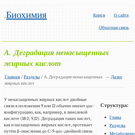
.
Биохимия
Книги
О сайте
Обратная связь
А. Деградация ненасыщенных
жирных кислот
Главная
/
Разделы
/ А. Деградация ненасыщенных
—
Далее
жирных кислот
У ненасыщенных жирных кислот двойные
Структура:
связи в положении 9 или 12 обычно имеют
цис
-
конфигурацию, как, например, в линолевой
Главы
кислоте (18:2; 9,12). Деградация таких кислот,
как и насыщенных жирных кислот, протекает
Разделы
путём β-окисления до С-9-
цис
-двойной связи.
Метаболиче