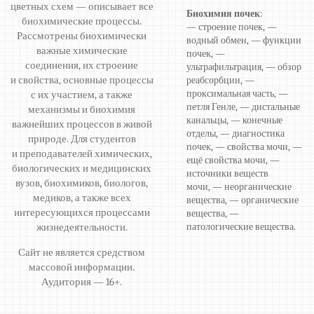
цветных схем — описывает все
Биохимия почек
:
биохимические процессы.
— строение почек, —
Рассмотрены биохимически
водный обмен, — функции
важные химические
почек, —
соединения, их строение
ультрафильтрация, — обзор
и свойства, основные процессы
реабсорбции, —
проксимальная часть, —
с их участием, а также
петля Генле, — дистальные
механизмы и биохимия
канальцы, — конечные
важнейших процессов в живой
отделы, — диагностика
природе. Для студентов
почек, — свойства мочи, —
и преподавателей химических,
ещё свойства мочи, —
биологических и медицинских
источники веществ
вузов, биохимиков, биологов,
мочи, — неорганические
медиков, а также всех
вещества, — органические
интересующихся процессами
вещества, —
жизнедеятельности.
патологические вещества.
Сайт не является средством
массовой информации.
Аудитория — 16+.