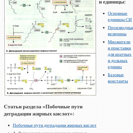
и единицы:
Основные
единицы СИ
Производны
величины
Множители
и приставки
для кратных
и дольных
единиц
Базовые
константы
Статьи раздела «Побочные пути
деградации жирных кислот»:
Побочные пути деградации жирных кислот