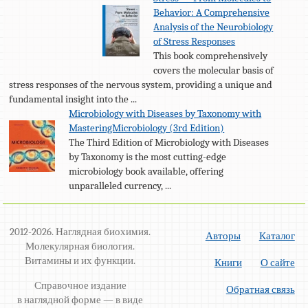
Behavior: A Comprehensive
Analysis of the Neurobiology
of Stress Responses
This book comprehensively
covers the molecular basis of
stress responses of the nervous system, providing a unique and
fundamental insight into the ...
Microbiology with Diseases by Taxonomy with
MasteringMicrobiology (3rd Edition)
The Third Edition of Microbiology with Diseases
by Taxonomy is the most cutting-edge
microbiology book available, offering
unparalleled currency, ...
2012-2026. Наглядная биохимия.
Авторы
Каталог
Молекулярная биология.
Витамины и их функции.
Книги
О сайте
Справочное издание
Обратная связь
в наглядной форме — в виде