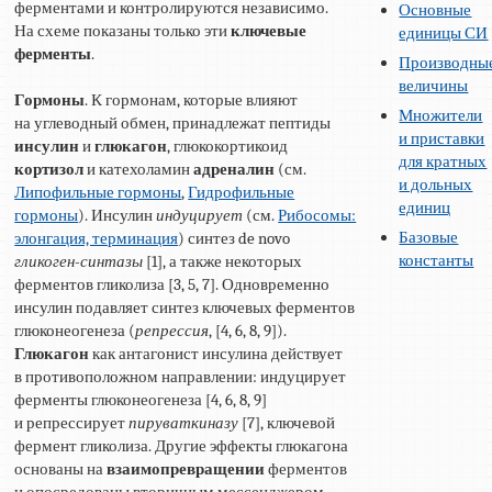
ферментами и контролируются независимо.
Основные
На схеме показаны только эти
ключевые
единицы СИ
ферменты
.
Производны
величины
Гормоны
. К гормонам, которые влияют
Множители
на углеводный обмен, принадлежат пептиды
и приставки
инсулин
и
глюкагон
, глюкокортикоид
для кратных
кортизол
и катехоламин
адреналин
(см.
и дольных
Липофильные гормоны
,
Гидрофильные
единиц
гормоны
). Инсулин
индуцирует
(см.
Рибосомы:
Базовые
элонгация, терминация
) синтез de novo
константы
гликоген-синтазы
[1], а также некоторых
ферментов гликолиза [3, 5, 7]. Одновременно
инсулин подавляет синтез ключевых ферментов
глюконеогенеза (
репрессия
, [4, 6, 8, 9]).
Глюкагон
как антагонист инсулина действует
в противоположном направлении: индуцирует
ферменты глюконеогенеза [4, 6, 8, 9]
и репрессирует
пируваткиназу
[7], ключевой
фермент гликолиза. Другие эффекты глюкагона
основаны на
взаимопревращении
ферментов
и опосредованы вторичным мессенджером