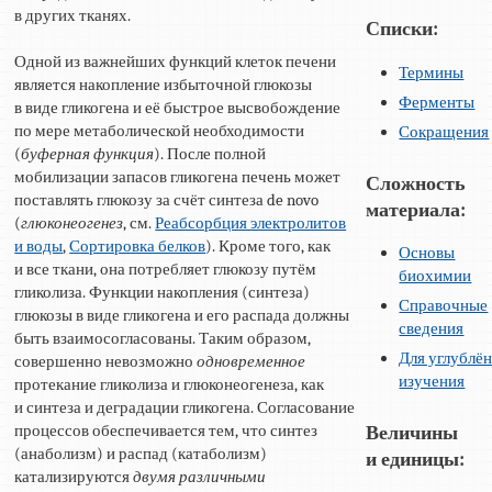
в других тканях.
Списки:
Одной из важнейших функций клеток печени
Термины
является накопление избыточной глюкозы
Ферменты
в виде гликогена и её быстрое высвобождение
по мере метаболической необходимости
Сокращения
(
буферная функция
). После полной
мобилизации запасов гликогена печень может
Сложность
поставлять глюкозу за счёт синтеза de novo
материала:
(
глюконеогенез
, см.
Реабсорбция электролитов
и воды
,
Сортировка белков
). Кроме того, как
Основы
и все ткани, она потребляет глюкозу путём
биохимии
гликолиза. Функции накопления (синтеза)
Справочные
глюкозы в виде гликогена и его распада должны
сведения
быть взаимосогласованы. Таким образом,
Для углублё
совершенно невозможно
одновременное
изучения
протекание гликолиза и глюконеогенеза, как
и синтеза и деградации гликогена. Согласование
процессов обеспечивается тем, что синтез
Величины
(анаболизм) и распад (катаболизм)
и единицы:
катализируются
двумя различными