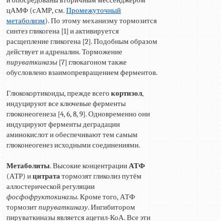
цАМФ (сАМР, см.
Промежуточный
метаболизм
). По этому механизму тормозится
синтез гликогена [1] и активируется
расщепление гликогена [2]. Подобным образом
действует и адреналин. Торможение
пируваткиназы
[7] глюкагоном также
обусловлено взаимопревращением ферментов.
Глюкокортикоиды, прежде всего
кортизол
,
индуцируют все ключевые ферменты
глюконеогенеза [4, 6, 8, 9]. Одновременно они
индуцируют ферменты деградации
аминокислот и обеспечивают тем самым
глюконеогенез исходными соединениями.
Метаболиты
. Высокие концентрации
АТФ
(АТР) и
цитрата
тормозят гликолиз путём
аллостерической регуляции
фосфофруктокиназы
. Кроме того, АТФ
тормозит
пируваткиназу
. Ингибитором
пируваткиназы является ацетил-КоА. Все эти