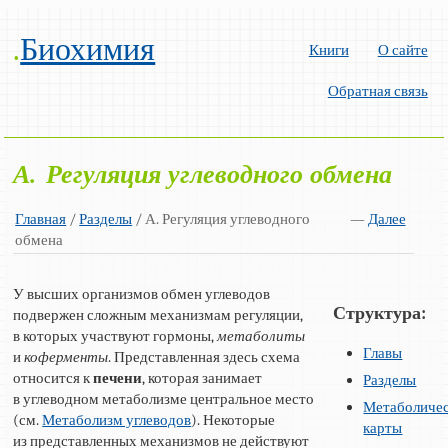
.
Биохимия
Книги
О сайте
Обратная связь
А. Регуляция углеводного обмена
Главная
/
Разделы
/ А. Регуляция углеводного
—
Далее
обмена
У высших организмов обмен углеводов
Структура:
подвержен сложным механизмам регуляции,
в которых участвуют гормоны,
метаболиты
Главы
и
коферменты
. Представленная здесь схема
относится к
печени
, которая занимает
Разделы
в углеводном метаболизме центральное место
Метаболиче
(см.
Метаболизм углеводов
). Некоторые
карты
из представленных механизмов не действуют