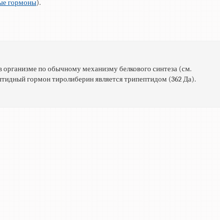
ые гормоны
).
в организме по обычному механизму белкового синтеза (см.
птидный гормон тиролиберин является трипептидом (362 Да).