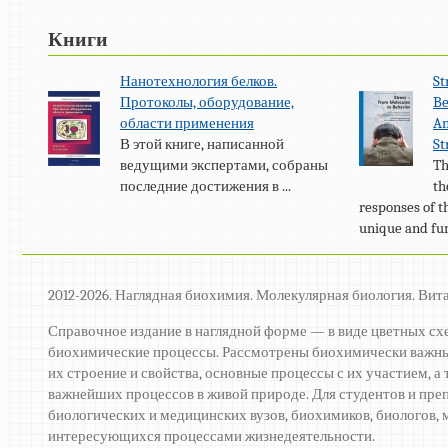
Книги
Нанотехнология белков.
St
Протоколы, оборудование,
Be
области применения
An
В этой книге, написанной
St
ведущими экспертами, собраны
Th
последние достижения в ...
th
responses of t
unique and fun
2012-2026. Наглядная биохимия. Молекулярная биология. Вит
Справочное издание в наглядной форме — в виде цветных сх
биохимические процессы. Рассмотрены биохимически важны
их строение и свойства, основные процессы с их участием, 
важнейших процессов в живой природе. Для студентов и пре
биологических и медицинских вузов, биохимиков, биологов, м
интересующихся процессами жизнедеятельности.