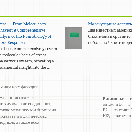
ress — From Molecules to
Молекулярные аспект
havior: A Comprehensive
Два известных америк
alysis of the Neurobiology of
биохимика в сравните
ress Responses
небольшой книге подвел
is book comprehensively covers
e molecular basis of stress
he nervous system, providing a
damental insight into the ...
амины и их функции.
ем — описывает все
Витамины
: — 
е химические соединения,
витамин D, — в
а также механизмы и биохимия
В2, — витамин 
В12, — витамин
подавателей химических,
едиков, а также всех