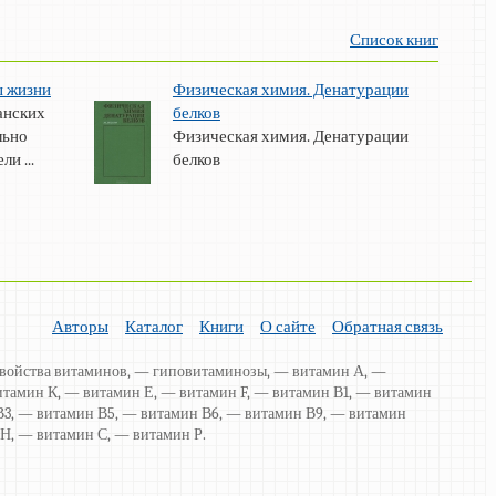
Список книг
ы жизни
Физическая химия. Денатурации
анских
белков
льно
Физическая химия. Денатурации
и ...
белков
Авторы
Каталог
Книги
О сайте
Обратная связь
свойства витаминов, — гиповитаминозы, — витамин А, —
итамин К, — витамин Е, — витамин F, — витамин В1, — витамин
В3, — витамин В5, — витамин В6, — витамин В9, — витамин
 Н, — витамин С, — витамин Р.