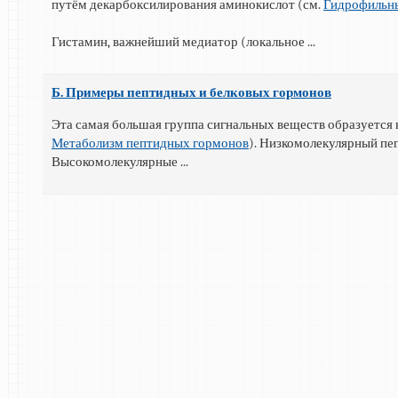
путём декарбоксилирования аминокислот (см.
Гидрофильн
Гистамин, важнейший медиатор (локальное ...
Б. Примеры пептидных и белковых гормонов
Эта самая большая группа сигнальных веществ образуется 
Метаболизм пептидных гормонов
). Низкомолекулярный пе
Высокомолекулярные ...