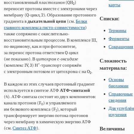
восстановленный
пластохинон
(QH
)
2
карты
переносит протоны вместе с электронами через
мембрану (Q-цикл, 2). Образование протонного
Списки:
градиента в
дыхательной цепи
(см.
Белки
главного комплекса гисто-совместимости
)
Термины
также сопряжено с окислительно-
Ферменты
восстановительным процессом. В комплексе III,
по-видимому, как и при фотосинтезе,
Сокращения
за перенос протона ответствен Q-цикл
(не показано). В
цитохром c-оксидазе
Сложность
+
(комплекс IV, 3) Н
-транспорт сопряжён
материала:
с электронным потоком от цитохрома с на O
.
2
Основы
В каждом из этих случаев протонный градиент
биохимии
используется в синтезе АТФ
АТФ-синтазой
Справочные
(4). АТФ-синтаза состоит из двух компонентов:
сведения
канала протонов (F
) и управляемого
0
Для углублё
им белкового комплекса (F
), который
1
изучения
трансформирует энергию потока протонов
через мембрану в химическую энергию АТФ
(см.
Синтез АТФ
).
Величины