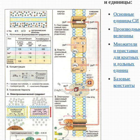
и единицы:
Основные
единицы СИ
Производны
величины
Множители
и приставки
для кратных
и дольных
единиц
Базовые
константы