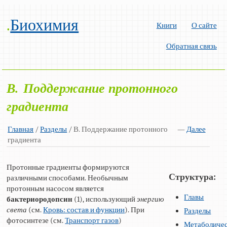
.
Биохимия
Книги
О сайте
Обратная связь
В. Поддержание протонного
градиента
Главная
/
Разделы
/ В. Поддержание протонного
—
Далее
градиента
Протонные градиенты формируются
Структура:
различными способами. Необычным
протонным насосом является
Главы
бактериородопсин
(1), использующий
энергию
света
(см.
Кровь: состав и функции
). При
Разделы
фотосинтезе (см.
Транспорт газов
)
Метаболиче