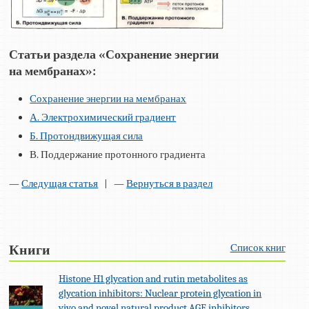
Статьи раздела «Сохранение энергии
на мембранах»:
Сохранение энергии на мембранах
А. Электрохимический градиент
Б. Протондвижущая сила
В. Поддержание протонного градиента
—
Следущая статья
| —
Вернуться в раздел
Список книг
Книги
Histone H1 glycation and rutin metabolites as
glycation inhibitors: Nuclear protein glycation in
vivo and novel natural product AGE inhibitors