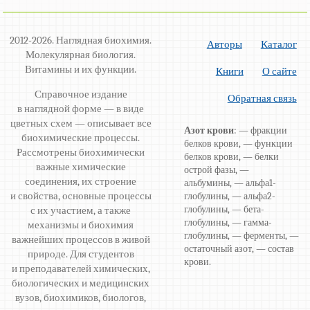
2012-2026. Наглядная биохимия.
Авторы
Каталог
Молекулярная биология.
Витамины и их функции.
Книги
О сайте
Справочное издание
Обратная связь
в наглядной форме — в виде
цветных схем — описывает все
Азот крови
: — фракции
биохимические процессы.
белков крови, — функции
Рассмотрены биохимически
белков крови, — белки
важные химические
острой фазы, —
соединения, их строение
альбумины, — альфа1-
и свойства, основные процессы
глобулины, — альфа2-
глобулины, — бета-
с их участием, а также
глобулины, — гамма-
механизмы и биохимия
глобулины, — ферменты, —
важнейших процессов в живой
остаточный азот, — состав
природе. Для студентов
крови.
и преподавателей химических,
биологических и медицинских
вузов, биохимиков, биологов,