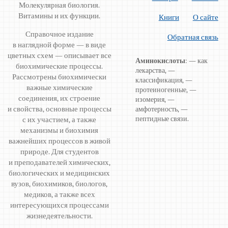
Молекулярная биология.
Витамины и их функции.
Книги
О сайте
Справочное издание
Обратная связь
в наглядной форме — в виде
цветных схем — описывает все
Аминокислоты
: — как
биохимические процессы.
лекарства, —
Рассмотрены биохимически
классификация, —
важные химические
протеиногенные, —
соединения, их строение
изомерия, —
и свойства, основные процессы
амфотерность, —
пептидные связи.
с их участием, а также
механизмы и биохимия
важнейших процессов в живой
природе. Для студентов
и преподавателей химических,
биологических и медицинских
вузов, биохимиков, биологов,
медиков, а также всех
интересующихся процессами
жизнедеятельности.