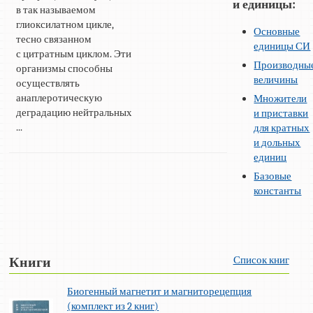
и единицы:
в так называемом
глиоксилатном цикле,
Основные
тесно связанном
единицы СИ
с цитратным циклом. Эти
Производны
организмы способны
величины
осуществлять
анаплеротическую
Множители
деградацию нейтральных
и приставки
...
для кратных
и дольных
единиц
Базовые
константы
Список книг
Книги
Биогенный магнетит и магниторецепция
(комплект из 2 книг)