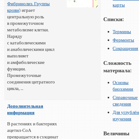
Фибринолиз. Группы
карты
крови
) играет
центральную роль
Списки:
в промежуточном
метаболизме клетки.
Термины
Наряду
Ферменты
с катаболическими
Сокращения
и анаболическими цикл
выполняет
и амфиболические
Сложность
функции.
материала:
Промежуточные
соединения цитратного
Основы
цикла, ...
биохимии
Справочные
сведения
Дополнительная
Для углублё
информация
изучения
В растениях и бактериях
ацетил-СоА
Величины
превращается в сукцинат