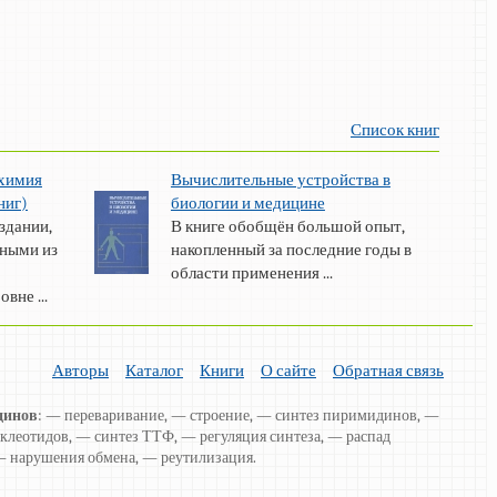
Список книг
 химия
Вычислительные устройства в
ниг)
биологии и медицине
здании,
В книге обобщён большой опыт,
ными из
накопленный за последние годы в
области применения ...
вне ...
Авторы
Каталог
Книги
О сайте
Обратная связь
динов
: — переваривание, — строение, — синтез пиримидинов, —
клеотидов, — синтез ТТФ, — регуляция синтеза, — распад
 нарушения обмена, — реутилизация.