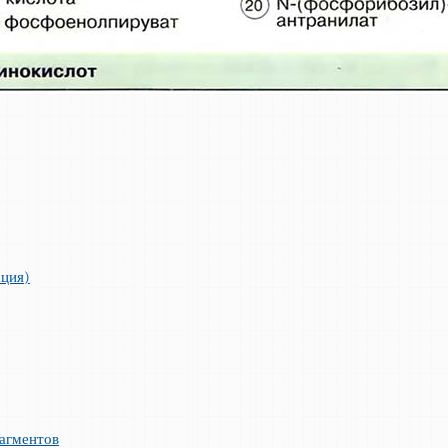
ация)
агментов