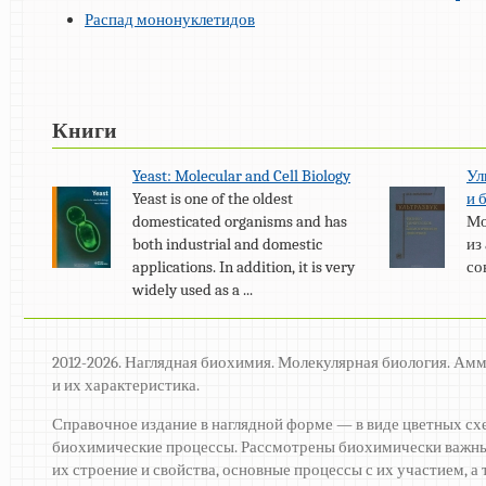
Распад мононуклетидов
Книги
Yeast: Molecular and Cell Biology
Ул
Yeast is one of the oldest
и 
domesticated organisms and has
Мо
both industrial and domestic
из
applications. In addition, it is very
со
widely used as a ...
2012-2026. Наглядная биохимия. Молекулярная биология. Ам
и их характеристика.
Справочное издание в наглядной форме — в виде цветных сх
биохимические процессы. Рассмотрены биохимически важны
их строение и свойства, основные процессы с их участием, 