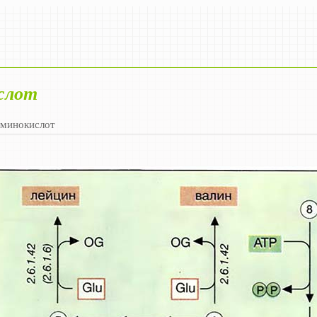
слот
аминокислот