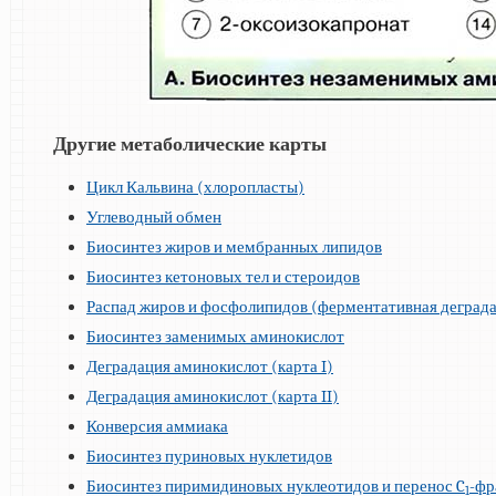
Другие метаболические карты
Цикл Кальвина (хлоропласты)
Углеводный обмен
Биосинтез жиров и мембранных липидов
Биосинтез кетоновых тел и стероидов
Распад жиров и фосфолипидов (ферментативная деград
Биосинтез заменимых аминокислот
Деградация аминокислот (карта I)
Деградация аминокислот (карта II)
Конверсия аммиака
Биосинтез пуриновых нуклетидов
Биосинтез пиримидиновых нуклеотидов и перенос C
-фр
1