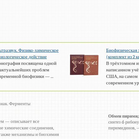
ьтразвук. Физико-химическое
Биофизическая
биологическое действие
(комплект из 2 к
нография посвящена одной
В трёхтомном и
 актуальнейших проблем
написанном учё
временной биофизики — ...
США, на самом
современном уро
миак. Ферменты
Обмен пирими
ем — описывает все
синтез d-рибону
е химические соединения,
пиримидинов, —
а также механизмы и биохимия