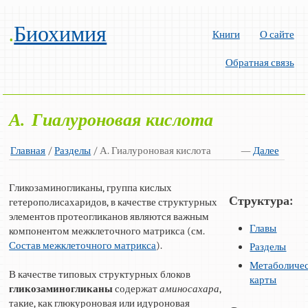
.
Биохимия
Книги
О сайте
Обратная связь
А. Гиалуроновая кислота
Главная
/
Разделы
/ А. Гиалуроновая кислота
—
Далее
Гликозаминогликаны, группа кислых
Структура:
гетерополисахаридов, в качестве структурных
элементов протеогликанов являются важным
Главы
компонентом межклеточного матрикса (см.
Состав межклеточного матрикса
).
Разделы
Метаболиче
В качестве типовых структурных блоков
карты
гликозаминогликаны
содержат
аминосахара
,
такие, как глюкуроновая или идуроновая