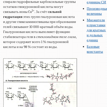
спирали гидрофильные карбоксильные группы
единицы СИ
остатков глюкуроновой кислоты могут
Производны
2+
связывать ионы Ca
. За счёт
сильной
величины
гидратация
этих групп гиалуроновая кислота
Множители
и другие гликозаминогликаны при образовании
и приставки
гелей связывают 10 000-кратный объём воды.
для кратных
Гиалуроновая кислота выполняет функцию
и дольных
стабилизатора геля в
стекловидном теле глаза
,
единиц
которое содержит всего 1 % гиалуроновой
Базовые
кислоты и на 98 % состоит из воды.
константы