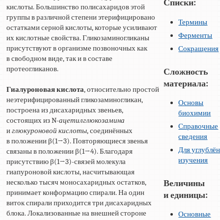
Списки:
кислоты. Большинство полисахаридов этой
группы в различной степени этерифицировано
Термины
остатками серной кислоты, которые усиливают
Ферменты
их кислотные свойства. Гликозаминогликаны
присутствуют в организме позвоночных как
Сокращения
в свободном виде, так и в составе
протеогликанов.
Сложность
материала:
Гиалуроновая кислота
, относительно простой
неэтерифицированный гликозаминогликан,
Основы
построена из дисахаридных звеньев,
биохимии
состоящих из N-
ацетилглюкозамина
Справочные
и
глюкуроновой кислоты
, соединённых
сведения
в положении β(1→3). Повторяющиеся звенья
Для углублё
связаны в положении β(1→4). Благодаря
изучения
присутствию β(1→3)-связей молекула
гиапуроновой кислоты, насчитывающая
несколько тысяч моносахаридных остатков,
Величины
принимает конформацию спирали. На один
и единицы:
виток спирали приходится три дисахаридных
блока. Локализованные на внешней стороне
Основные