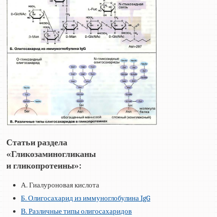
Статьи раздела
«Гликозаминогликаны
и гликопротеины»:
А. Гиалуроновая кислота
Б. Олигосахарид из иммуноглобулина IgG
В. Различные типы олигосахаридов