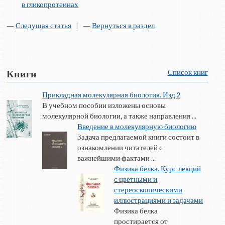
в гликопротеинах
—
Следущая статья
| —
Вернуться в раздел
Список книг
Книги
Прикладная молекулярная биология. Изд.2
В учебном пособии изложены основы
молекулярной биологии, а также направления ...
Введение в молекулярную биологию
Задача предлагаемой книги состоит в
ознакомлении читателей с
важнейшими фактами ...
Физика белка. Курс лекций
с цветными и
стереоскопическими
иллюстрациями и задачами
Физика белка
простирается от