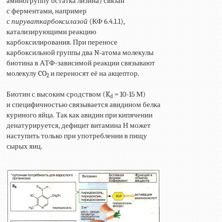
аминогруппу остатка лизина) связан
с ферментами, например
с
пируваткарбоксилазой
(КФ 6.4.1.1),
катализирующими реакцию
карбоксилирования. При переносе
карбоксильной группы два N-атома молекулы
биотина в АТФ-зависимой реакции связывают
молекулу CO
и переносят её на акцептор.
2
Биотин с высоким сродством (K
= 10-15 М)
d
и специфичностью связывается авидином белка
куриного яйца. Так как авидин при кипячении
денатурируется, дефицит витамина Н может
наступить только при употреблении в пищу
сырых яиц.