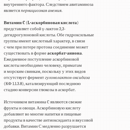
внутреннего фактора. Следствием авитаминоза
является
пернициозная анемия
.
Витамин C
(
L-аскорбиновая кислота
)
представляет собой γ-лактон 2,3-
дегидрогулоновой кислоты. Обе гидроксильные
группы имеют кислотный характер, в связи
с чем при потере протона соединение может
существовать в форме
аскорбат-аниона
.
Ежедневное поступление аскорбиновой
кислоты необходимо человеку, приматам
и морским свинкам, поскольку у этих видов
отсутствует фермент
гулонолактон-оксидаза
(КФ 1.1.3.8), катализирующий последнюю
стадию конверсии глюкозы в аскорбат.
Источником витамина C являются свежие
фрукты и овощи. Аскорбиновую кислоту
добавляют во многие напитки и пищевые
продукты в качестве антиоксиданта и вкусовой
добавки. Витамин С медленно разрушается