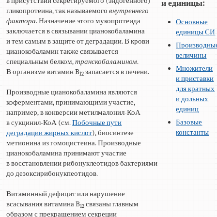
в присутствии секретируемого (эндогенного)
и единицы:
гликопротеина, так называемого
внутреннего
фактора
. Назначение этого мукопротеида
Основные
заключается в связывании цианокобаламина
единицы СИ
и тем самым в защите от деградации. В крови
Производны
цианокобаламин также связывается
величины
специальным белком,
транскобаламином
.
Множители
В организме витамин B
запасается в печени.
12
и приставки
для кратных
Производные цианокобаламина являются
и дольных
коферментами, принимающими участие,
единиц
например, в конверсии метилмалонил-КоА
Базовые
в сукцинил-КоА (см.
Побочные пути
константы
деградации жирных кислот
), биосинтезе
метионина из гомоцистеина. Производные
цианокобаламина принимают участие
в восстановлении рибонуклеотидов бактериями
до дезоксирибонукпеотидов.
Витаминный дефицит или нарушение
всасывания витамина B
связаны главным
12
образом с прекращением секреции