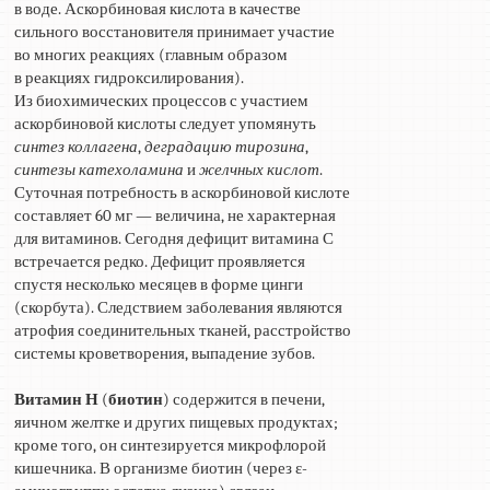
в воде. Аскорбиновая кислота в качестве
сильного восстановителя принимает участие
во многих реакциях (главным образом
в реакциях гидроксилирования).
Из биохимических процессов с участием
аскорбиновой кислоты следует упомянуть
синтез коллагена
,
деградацию тирозина
,
синтезы катехоламина
и
желчных кислот
.
Суточная потребность в аскорбиновой кислоте
составляет 60 мг — величина, не характерная
для витаминов. Сегодня дефицит витамина С
встречается редко. Дефицит проявляется
спустя несколько месяцев в форме цинги
(скорбута). Следствием заболевания являются
атрофия соединительных тканей, расстройство
системы кроветворения, выпадение зубов.
Витамин Н
(
биотин
) содержится в печени,
яичном желтке и других пищевых продуктах;
кроме того, он синтезируется микрофлорой
кишечника. В организме биотин (через ε-