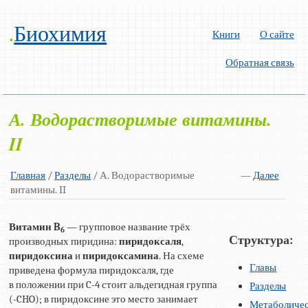
.
Биохимия
Книги
О сайте
Обратная связь
А. Водорастворимые витамины.
II
Главная
/
Разделы
/ А. Водорастворимые
—
Далее
витамины. II
Витамин B
— групповое название трёх
6
Структура:
производных пиридина:
пиридоксаля
,
пиридоксина
и
пиридоксамина
. На схеме
Главы
приведена формула пиридоксаля, где
в положении при C-4 стоит альдегидная группа
Разделы
(-CHO); в пиридоксине это место занимает
Метаболиче