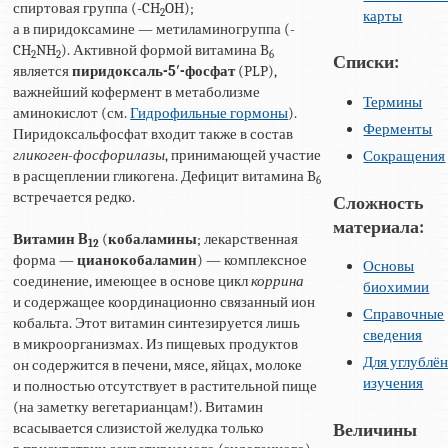
спиртовая группа (-CH
OH);
2
карты
а в пиридоксамине — метиламиногруппа (-
CH
NH
). Активной формой витамина B
2
2
6
Списки:
является
пиридоксаль-5′-фосфат
(PLP),
важнейший кофермент в метаболизме
Термины
аминокислот (см.
Гидрофильные гормоны
).
Ферменты
Пиридоксальфосфат входит также в состав
гликоген-фосфорилазы
, принимающей участие
Сокращения
в расщеплении гликогена. Дефицит витамина B
6
встречается редко.
Сложность
материала:
Витамин B
(
кобаламины
; лекарственная
12
форма —
цианокобаламин
) — комплексное
Основы
соединение, имеющее в основе цикл
коррина
биохимии
и содержащее координационно связанный ион
Справочные
кобальта. Этот витамин синтезируется лишь
сведения
в микроорганизмах. Из пищевых продуктов
Для углублё
он содержится в печени, мясе, яйцах, молоке
изучения
и полностью отсутствует в растительной пище
(на заметку вегетарианцам!). Витамин
всасывается слизистой желудка только
Величины