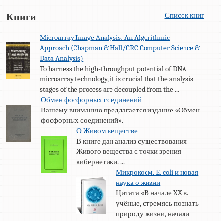
Список книг
Книги
Microarray Image Analysis: An Algorithmic
Approach (Chapman & Hall/CRC Computer Science &
Data Analysis)
To harness the high-throughput potential of DNA
microarray technology, it is crucial that the analysis
stages of the process are decoupled from the ...
Обмен фосфорных соединений
Вашему вниманию предлагается издание «Обмен
фосфорных соединений».
О Живом веществе
В книге дан анализ существования
Живого вещества с точки зрения
кибернетики. ...
Микрокосм. E. coli и новая
наука о жизни
Цитата «В начале XX в.
учёные, стремясь познать
природу жизни, начали