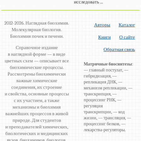
исследовать ...
2012-2026. Наглядная биохимия.
Авторы
Каталог
Молекулярная биология.
Биохимия почек и печени.
Книги
О сайте
Справочное издание
Обратная связь
в наглядной форме — в виде
цветных схем — описывает все
Матричные биосинтезы
:
биохимические процессы.
— главный постулат, —
Рассмотрены биохимически
гибридизация, —
важные химические
репликация ДНК, —
соединения, их строение
механизм репликации, —
и свойства, основные процессы
транскрипция, —
процессинг РНК, —
с их участием, а также
регуляция
механизмы и биохимия
транскрипции, — код
важнейших процессов в живой
жизни, — трансляция, —
природе. Для студентов
процессинг белков, —
и преподавателей химических,
лекарства-регуляторы.
биологических и медицинских
вузов, биохимиков, биологов,