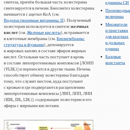
синтеза, причём большая часть холестерина
единицы СИ
синтезируется в печени. Биосинтез холестерина
Производны
начинается с ацетил-КоА (см.
величины
Водорастворимые витамины. II
). Полученный
Множители
холестерин используется в синтезе
желчных
и приставки
кислот
(см.
Желчные кислоты
), встраивается
для кратных
в клеточные мембраны (см.
Биомембраны:
и дольных
структура и функции
), депонируется
единиц
в жировых каплях в составе эфиров жирных
Базовые
кислот. Остальная часть поступает в кровь
константы
в составе липопротеиновых комплексов [ЛОНП
(VLDL)] и переносится в другие ткани. Печень
способствует обмену холестерина благодаря
тому, что служит местом, куда поступают
с кровью и где подвергаются расщеплению
липопротеиновые комплексы [ЛВП, ЛПП, ЛНН
(HDL, IDL, LDL)]. содержащие холестерин и его
эфиры с жирными кислотами.