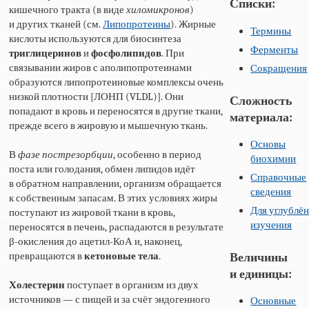
Списки:
кишечного тракта (в виде
хиломикронов
)
и других тканей (см.
Липопротеины
). Жирные
Термины
кислоты используются для биосинтеза
Ферменты
триглицеринов
и
фосфолипидов
. При
связывании жиров с аполипопротеинами
Сокращения
образуются липопротеиновые комплексы очень
низкой плотности [ЛОНП (VLDL)]. Они
Сложность
попадают в кровь и переносятся в другие ткани,
материала:
прежде всего в жировую и мышечную ткань.
Основы
В
фазе пострезорбции
, особенно в период
биохимии
поста или голодания, обмен липидов идёт
Справочные
в обратном направлении, организм обращается
сведения
к собственным запасам. В этих условиях жиры
Для углублё
поступают из жировой ткани в кровь,
изучения
переносятся в печень, распадаются в результате
β-окисления до ацетил-КоА и, наконец,
превращаются в
кетоновые тела
.
Величины
и единицы:
Холестерин
поступает в организм из двух
источников — с пищей и за счёт эндогенного
Основные