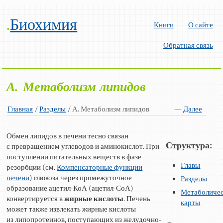
.
Биохимия
Книги
О сайте
Обратная связь
А. Метаболизм липидов
Главная
/
Разделы
/ А. Метаболизм липидов
—
Далее
Обмен липидов в печени тесно связан
Структура:
с превращением углеводов и аминокислот. При
поступлении питательных веществ в фазе
Главы
резорбции (см.
Компенсаторные функции
печени
) глюкоза через промежуточное
Разделы
образование ацетил-КоА (ацетил-СоА)
Метаболиче
конвертируется в
жирные кислоты
. Печень
карты
может также извлекать жирные кислоты
из липопротеинов, поступающих из желудочно-