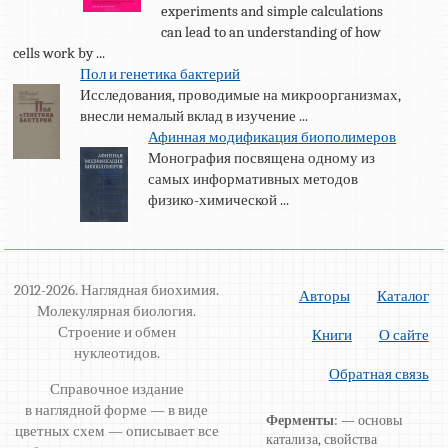
experiments and simple calculations
can lead to an understanding of how
cells work by ...
Пол и генетика бактерий
Исследования, проводимые на микроорганизмах,
внесли немалый вклад в изучение ...
Афинная модификация биополимеров
Монография посвящена одному из
самых информативных методов
физико-химической ...
2012-2026. Наглядная биохимия.
Авторы
Каталог
Молекулярная биология.
Строение и обмен
Книги
О сайте
нуклеотидов.
Обратная связь
Справочное издание
в наглядной форме — в виде
Ферменты
: — основы
цветных схем — описывает все
катализа, свойства