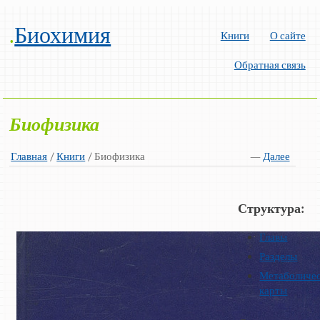
.
Биохимия
Книги
О сайте
Обратная связь
Биофизика
Главная
/
Книги
/ Биофизика
—
Далее
Структура:
Главы
Разделы
Метаболиче
карты