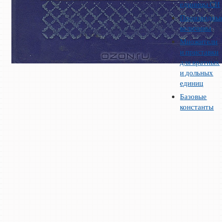
единицы СИ
Производны
величины
Множители
и приставки
для кратных
и дольных
единиц
Базовые
константы