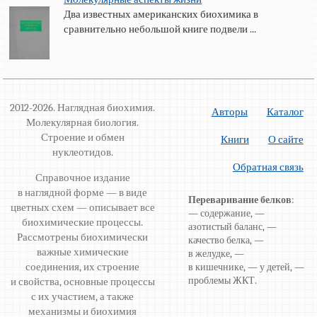
Два известных американских биохимика в
сравнительно небольшой книге подвели ...
2012-2026. Наглядная биохимия.
Авторы
Каталог
Молекулярная биология.
Строение и обмен
Книги
О сайте
нуклеотидов.
Обратная связь
Справочное издание
в наглядной форме — в виде
Переваривание белков
:
цветных схем — описывает все
— содержание, —
биохимические процессы.
азотистый баланс, —
Рассмотрены биохимически
качество белка, —
важные химические
в желудке, —
соединения, их строение
в кишечнике, — у детей, —
проблемы ЖКТ.
и свойства, основные процессы
с их участием, а также
механизмы и биохимия