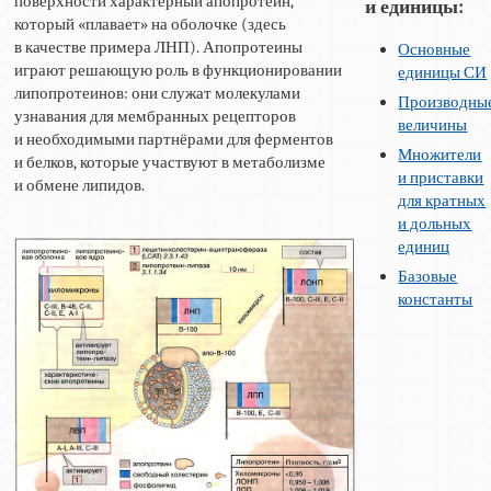
поверхности характерный апопротеин,
и единицы:
который «плавает» на оболочке (здесь
в качестве примера ЛНП). Апопротеины
Основные
играют решающую роль в функционировании
единицы СИ
липопротеинов: они служат молекулами
Производны
узнавания для мембранных рецепторов
величины
и необходимыми партнёрами для ферментов
Множители
и белков, которые участвуют в метаболизме
и приставки
и обмене липидов.
для кратных
и дольных
единиц
Базовые
константы