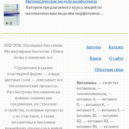
Математические модели морфогенеза
Автором предлагаемого курса лекций по
математическим моделям морфогенеза ...
2012-2026. Наглядная биохимия.
Авторы
Каталог
Молекулярная биология. Обмен
белка и аминокислот.
Книги
О сайте
Справочное издание
Обратная связь
в наглядной форме — в виде
цветных схем — описывает все
Витамины
: — свойства
биохимические процессы.
витаминов, —
Рассмотрены биохимически
гиповитаминозы, —
важные химические
витамин А, — витамин
соединения, их строение
D, — витамин К, —
и свойства, основные процессы
витамин Е, — витамин F, —
витамин В1, — витамин
с их участием, а также
В2, — витамин В3, —
механизмы и биохимия
витамин В5, — витамин
важнейших процессов в живой