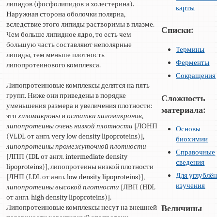
липидов (фосфолипидов и холестерина).
карты
Наружная сторона оболочки полярна,
вследствие этого липиды растворимы в плазме.
Списки:
Чем больше липидное ядро, то есть чем
большую часть составляют неполярные
Термины
липиды, тем меньше плотность
Ферменты
липопротеинового комплекса.
Сокращения
Липопротеиновые комплексы делятся на пять
групп. Ниже они приведены в порядке
Сложность
уменьшения размера и увеличения плотности:
материала:
это
хиломикроны
и
остатки хиломикронов
,
липопротеины очень низкой плотности
[ЛОНП
Основы
(VLDL от англ. very low density lipoproteins)],
биохимии
липопротеины промежуточной плотности
Справочные
[ЛПП (IDL от англ. intermediate density
сведения
lipoproteins)], липопротеины низкой плотности
Для углублё
[ЛНП (LDL от англ. low density lipoproteins)],
изучения
липопротеины высокой плотности
[ЛВП (HDL
от англ. high density lipoproteins)].
Липопротеиновые комплексы несут на внешней
Величины