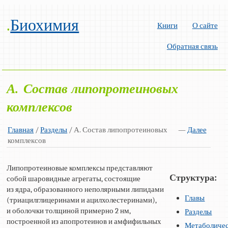
.
Биохимия
Книги
О сайте
Обратная связь
А. Состав липопротеиновых
комплексов
Главная
/
Разделы
/ А. Состав липопротеиновых
—
Далее
комплексов
Липопротеиновые комплексы представляют
Структура:
собой шаровидные агрегаты, состоящие
из ядра, образованного неполярными липидами
Главы
(триацилглицеринами и ацилхолестеринами),
и оболочки толщиной примерно 2 нм,
Разделы
построенной из апопротеинов и амфифильных
Метаболиче