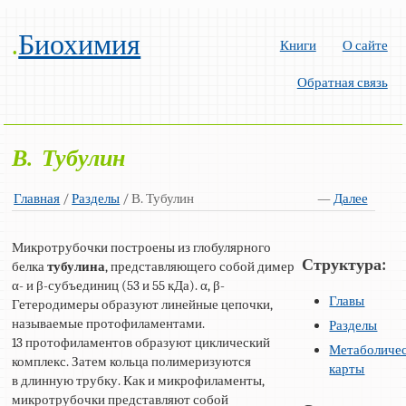
.
Биохимия
Книги
О сайте
Обратная связь
В. Тубулин
Главная
/
Разделы
/ В. Тубулин
—
Далее
Микротрубочки построены из глобулярного
Структура:
белка
тубулина
, представляющего собой димер
α- и β-субъединиц (53 и 55 кДа). α, β-
Главы
Гетеродимеры образуют линейные цепочки,
называемые протофиламентами.
Разделы
13 протофиламентов образуют циклический
Метаболиче
комплекс. Затем кольца полимеризуются
карты
в длинную трубку. Как и микрофиламенты,
микротрубочки представляют собой