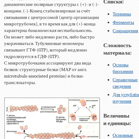
Списки:
динамические полярные структуры с (+)- и (-)-
концами. (-)-Конец стабилизирован за счёт
Термины
связывания с центросомой (центр организации
Ферменты
микротрубочек), в то время как для (+)-конца
характерна
динамическая нестабильность
.
Сокращения
Он может либо медленно расти, либо быстро
укорачиваться. Тубулиновые мономеры
Сложность
связывают ГТФ (GTP), который медленно
материала:
гидролизуется в ГДФ (GTP).
С микротрубочками ассоциируют два вида
Основы
белков: структурные белки (МАР от англ.
биохимии
microtubuls-associated proteins) и белки-
Справочные
транслокаторы.
сведения
Для углублё
изучения
Величины
и единицы:
Основные