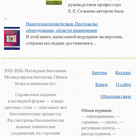
руководством профессора
Е. Е. Селькова автором была
...
Нанотехнология белков. Протоколы,
оборудование, области применения
В этой книге, написанной ведущими экспертами,
собраны последние достижения в ...
2012-2026. Наглядная биохимия.
Авторы
Каталог
Молекулярная биология. Обмен
белка и аминокислот.
Книги
О сайте
Справочное издание
Обратная связь
в наглядной форме — в виде
цветных схем — описывает все
Обмен пуринов
:
биохимические процессы.
— переваривание, —
Рассмотрены биохимически
строение, — синтез, —
важные химические
регуляция синтеза, —
соединения, их строение
распад пуринов, —