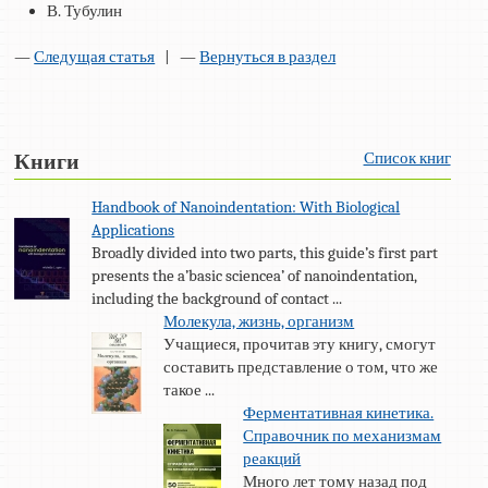
В. Тубулин
—
Следущая статья
| —
Вернуться в раздел
Список книг
Книги
Handbook of Nanoindentation: With Biological
Applications
Broadly divided into two parts, this guide’s first part
presents the a’basic sciencea’ of nanoindentation,
including the background of contact ...
Молекула, жизнь, организм
Учащиеся, прочитав эту книгу, смогут
составить представление о том, что же
такое ...
Ферментативная кинетика.
Справочник по механизмам
реакций
Много лет тому назад под