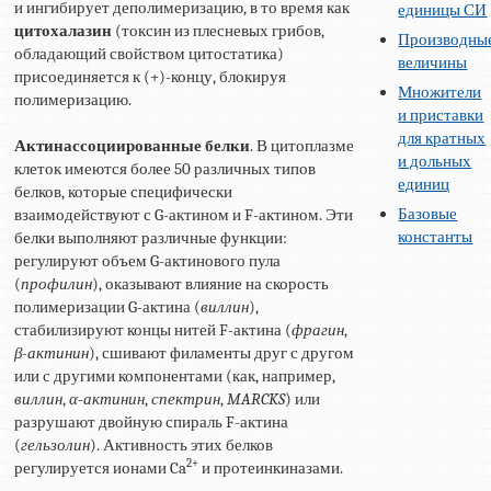
и ингибирует деполимеризацию, в то время как
единицы СИ
цитохалазин
(токсин из плесневых грибов,
Производны
обладающий свойством цитостатика)
величины
присоединяется к (+)-концу, блокируя
Множители
полимеризацию.
и приставки
для кратных
Актинассоциированные белки
. В цитоплазме
и дольных
клеток имеются более 50 различных типов
единиц
белков, которые специфически
Базовые
взаимодействуют с G-актином и F-актином. Эти
константы
белки выполняют различные функции:
регулируют объем G-актинового пула
(
профилин
), оказывают влияние на скорость
полимеризации G-актина (
виллин
),
стабилизируют концы нитей F-актина (
фрагин
,
β-актинин
), сшивают филаменты друг с другом
или с другими компонентами (как, например,
виллин
,
α-актинин
,
спектрин
,
MARCKS
) или
разрушают двойную спираль F-актина
(
гельзолин
). Активность этих белков
2+
регулируется ионами Ca
и протеинкиназами.