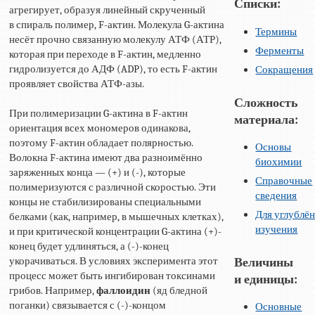
Списки:
агрегирует, образуя линейный скрученный
в спираль полимер, F-актин. Молекула G-актина
Термины
несёт прочно связанную молекулу АТФ (АТР),
Ферменты
которая при переходе в F-актин, медленно
гидролизуется до АДФ (ADP), то есть F-актин
Сокращения
проявляет свойства АТФ-азы.
Сложность
При полимеризации G-актина в F-актин
материала:
ориентация всех мономеров одинакова,
поэтому F-актин обладает полярностью.
Основы
Волокна F-актина имеют два разноимённо
биохимии
заряженных конца — (+) и (-), которые
Справочные
полимеризуются с различной скоростью. Эти
сведения
концы не стабилизированы специальными
Для углублё
белками (как, например, в мышечных клетках),
изучения
и при критической концентрации G-актина (+)-
конец будет удлиняться, а (-)-конец
укорачиваться. В условиях эксперимента этот
Величины
процесс может быть ингибирован токсинами
и единицы:
грибов. Например,
фаллоидин
(яд бледной
поганки) связывается с (-)-концом
Основные