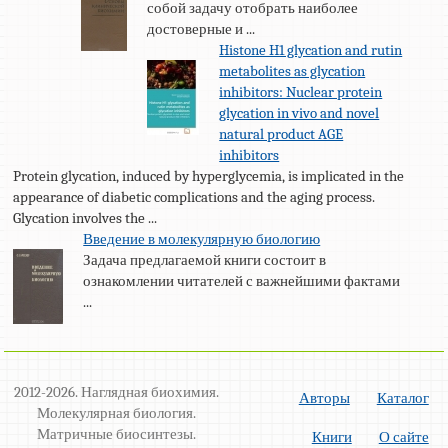
собой задачу отобрать наиболее
достоверные и ...
Histone H1 glycation and rutin
metabolites as glycation
inhibitors: Nuclear protein
glycation in vivo and novel
natural product AGE
inhibitors
Protein glycation, induced by hyperglycemia, is implicated in the
appearance of diabetic complications and the aging process.
Glycation involves the ...
Введение в молекулярную биологию
Задача предлагаемой книги состоит в
ознакомлении читателей с важнейшими фактами
...
2012-2026. Наглядная биохимия.
Авторы
Каталог
Молекулярная биология.
Матричные биосинтезы.
Книги
О сайте