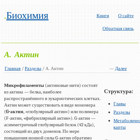
.
Биохимия
Книги
О сайте
Обратная связь
А. Актин
Главная
/
Разделы
/ А. Актин
—
Далее
Микрофиламенты
(актиновые нити) состоят
Структура:
из актина — белка, наиболее
распространённого в эукариотических клетках.
Главы
Актин может существовать в виде мономера
(
G-актин
, «глобулярный актин») или полимера
Разделы
(F-актин, «фибриллярный актин»). G-актин —
Метаболиче
асимметричный глобулярный белок (42 кДа),
карты
состоящий из двух доменов. По мере
повышения ионной силы G-актин обратимо