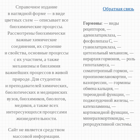
Справочное издание
Обратная связь
в наглядной форме — в виде
цветных схем — описывает все
Гормоны
: — виды
биохимические процессы.
рецепторов, —
Рассмотрены биохимически
аденилатциклаза, —
важные химические
фосфолипаза С, —
соединения, их строение
гуанилатциклаза, —
и свойства, основные процессы
цитозольный механизм, —
иерархия гормонов, — роль
с их участием, а также
гипоталамуса, —
механизмы и биохимия
соматотропный гормон, —
важнейших процессов в живой
проопиомеланокортин, —
природе. Для студентов
вазопрессин, — гормоны
и преподавателей химических,
обмена кальция, —
биологических и медицинских
тиреоидной функции, —
вузов, биохимиков, биологов,
поджелудочной железы, —
медиков, а также всех
катехоламины, —
интересующихся процессами
кортикоидной функции, —
жизнедеятельности.
минералокортикоиды, —
репродуктивной системы.
Сайт не является средством
массовой информации.