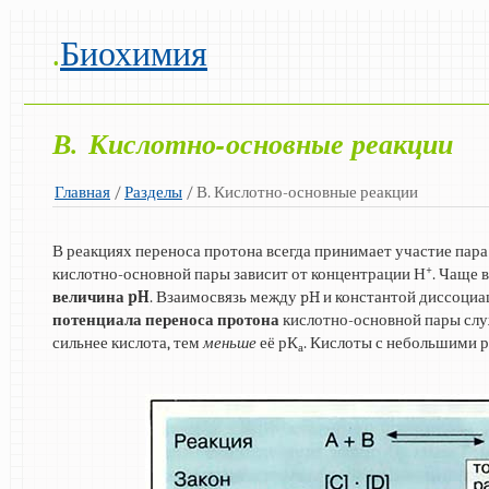
.
Биохимия
В. Кислотно-основные реакции
Главная
/
Разделы
/ В. Кислотно-основные реакции
В реакциях переноса протона всегда принимает участие пар
+
кислотно-основной пары зависит от концентрации Н
. Чаще 
величина pH
. Взаимосвязь между pH и константой диссоци
потенциала переноса протона
кислотно-основной пары сл
сильнее кислота, тем
меньше
её рК
. Кислоты с небольшими 
а