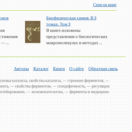
Список книг
онов
Биофизическая химия. В 3
томах. Том 3
рия
В книге изложены
остижения
представления о биологических
— ...
макромолекулах и методах ...
Авторы
Каталог
Книги
О сайте
Обратная связь
основы катализа, свойства катализа, — строение ферментов, —
мента, — свойства ферментов, — специфичность, — регуляция
нгибирование, — энзимопатологии, — ферменты в медицине.