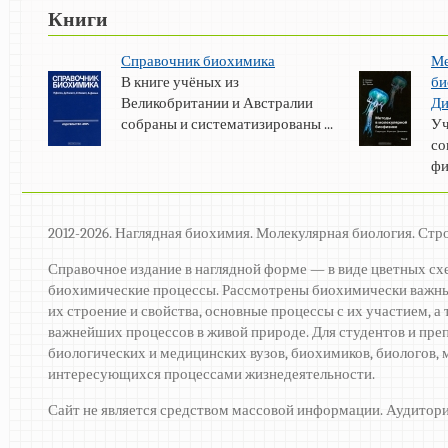
Книги
Справочник биохимика
Ме
В книге учёных из
би
Великобритании и Австралии
Ди
собраны и систематизированы ...
Уч
со
фи
2012-2026. Наглядная биохимия. Молекулярная биология. Стр
Справочное издание в наглядной форме — в виде цветных сх
биохимические процессы. Рассмотрены биохимически важны
их строение и свойства, основные процессы с их участием, 
важнейших процессов в живой природе. Для студентов и пре
биологических и медицинских вузов, биохимиков, биологов, м
интересующихся процессами жизнедеятельности.
Сайт не является средством массовой информации. Аудитори