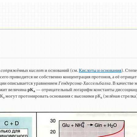
а
сопряжённых кислот
и оснований (см.
Кислоты и основания
). Степ
всего приводится не собственно концентрация протонов, а её отрица
ации описывается уравнением
Гендерсона-Хассельбалха
. В качестве
ужит величина
рК
— отрицательный логарифм константы диссоциац
а
рК
могут протонировать основания с высокими рК
(зелёная стрелка)
а
а