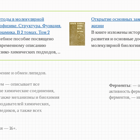
тоды в молекулярной
Открытие основных зак
офизике. Структура. Функция.
жизни
намика. В 2 томах. Том 2
В книге изложены исто
ебное пособие посвящено
развития и основные д
временному описанию
молекулярной биологии 
зико-химических подходов, ...
оение и обмен липидов.
ем — описывает все
Ферменты
: — 
е химические соединения,
активность фер
а также механизмы и биохимия
ферментов, — и
подавателей химических,
едиков, а также всех
я — 16+.