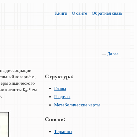
Книги
О сайте
Обратная связь
—
Далее
ень диссоциации
Структура:
тельный логарифм,
 меры химического
Главы
ии кислоты K
. Чем
a
.
Разделы
Метаболические карты
Списки:
Термины