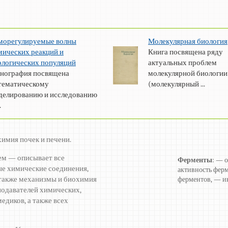
морегулируемые волны
Молекулярная биология
мических реакций и
Книга посвящена ряду
ологических популяций
актуальных проблем
нография посвящена
молекулярной биологии
тематическому
(молекулярный ...
делированию и исследованию
.
химия почек и печени.
ем — описывает все
Ферменты
: — 
е химические соединения,
активность фер
а также механизмы и биохимия
ферментов, — и
подавателей химических,
едиков, а также всех