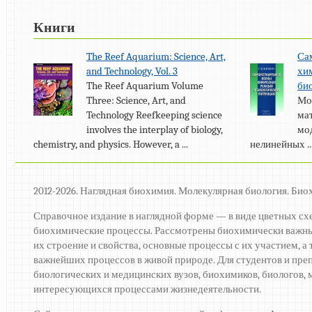
Книги
The Reef Aquarium: Science, Art,
Са
and Technology, Vol. 3
хи
The Reef Aquarium Volume
би
Three: Science, Art, and
Мо
Technology Reefkeeping science
ма
involves the interplay of biology,
мо
chemistry, and physics. However, a ...
нелинейных ..
2012-2026. Наглядная биохимия. Молекулярная биология. Био
Справочное издание в наглядной форме — в виде цветных сх
биохимические процессы. Рассмотрены биохимически важны
их строение и свойства, основные процессы с их участием, 
важнейших процессов в живой природе. Для студентов и пре
биологических и медицинских вузов, биохимиков, биологов, м
интересующихся процессами жизнедеятельности.