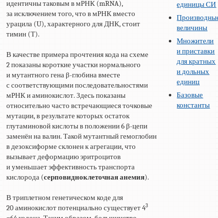
идентичны таковым в мРНК (mRNA),
единицы СИ
за исключением того, что в мРНК вместо
Производны
урацила (U), характерного для ДНК, стоит
величины
тимин (Т).
Множители
и приставки
В качестве примера прочтения кода на схеме
для кратных
2 показаны короткие участки нормального
и дольных
и мутантного гена β-глобина вместе
единиц
с соответствующими последовательностями
Базовые
мРНК и аминокислот. Здесь показаны
константы
относительно часто встречающиеся точковые
мутации, в результате которых остаток
глутаминовой кислоты в положении 6 β-цепи
заменён на валин. Такой мутантный гемоглобин
в дезоксиформе склонен к агрегации, что
вызывает деформацию эритроцитов
и уменьшает эффективность транспорта
кислорода (
серповидноклеточная анемия
).
В триплетном генетическом коде для
3
20 аминокислот потенциально существует 4
=64 кодона. Таким образом, большинство