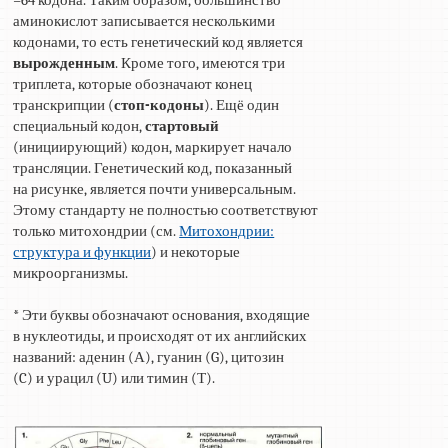
аминокислот записывается несколькими
кодонами, то есть генетический код является
вырожденным
. Кроме того, имеются три
триплета, которые обозначают конец
транскрипции (
стоп-кодоны
). Ещё один
специальный кодон,
стартовый
(инициирующий) кодон, маркирует начало
трансляции. Генетический код, показанный
на рисунке, является почти универсальным.
Этому стандарту не полностью соответствуют
только митохондрии (см.
Митохондрии:
структура и функции
) и некоторые
микроорганизмы.
* Эти буквы обозначают основания, входящие
в нуклеотиды, и происходят от их английских
названий: аденин (А), гуанин (G), цитозин
(C) и урацил (U) или тимин (Т).