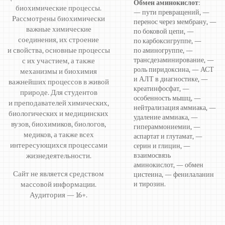
Обмен аминокислот
:
биохимические процессы.
— пути превращений, —
Рассмотрены биохимически
перенос через мембрану, —
важные химические
по боковой цепи, —
соединения, их строение
по карбоксигруппе, —
и свойства, основные процессы
по аминогруппе, —
трансдезаминирование, —
с их участием, а также
роль пиридоксина, — АСТ
механизмы и биохимия
и АЛТ в диагностике, —
важнейших процессов в живой
креатинфосфат, —
природе. Для студентов
особенность мышц, —
и преподавателей химических,
нейтрализация аммиака, —
биологических и медицинских
удаление аммиака, —
вузов, биохимиков, биологов,
гипераммониемии, —
медиков, а также всех
аспартат и глутамат, —
интересующихся процессами
серин и глицин, —
жизнедеятельности.
взаимосвязь
аминокислот, — обмен
Сайт не является средством
цистеина, — фенилаланин
массовой информации.
и тирозин.
Аудитория — 16+.