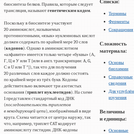
Списки:
биосинтеза белков. Правила, которым следует
трансляция, называют
генетическим кодом
.
Термины
Ферменты
Поскольку в биосинтезе участвуют
20 аминокислот, называемых
Сокращения
протеиногенными, «язык» нуклеиновых кислот
должен содержать по крайней мере 20 слов
Сложность
(
кодонов
). Однако в аминокислотном
материала:
«алфавите» имеется только четыре «буквы» (А,
Г, Ц и У или Т [или в англ. транскрипции: A, G,
Основы
С и U или Т *]), так что для получения
биохимии
20 различных слов каждое должно состоять
Справочные
по крайней мере из трёх букв. Кодоны
сведения
действительно включают три азотистых
Для углублё
основания (
триплет нуклеотидов
). На схеме
изучения
1 представлен стандартный код ДНК
(
последовательность триплетов
в некодирующей цепи
), изображённый в виде
Величины
круга. Схема читается от центра наружу, так
и единицы:
что, например, триплет CAT кодирует
аминокислоту гистидин. ДНК-кодоны
Основные