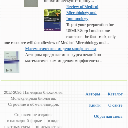
биохимическую сторону ...
Review of Medical
Microbiology and
Immunology
To put your preparation for
USMLE Step 1 and course
exams on the fast track, only
one resource will do: «Review of Medical Microbiology and ...
Математические модели морфогенеза
Автором предлагаемого курса лекций по
математическим моделям морфогенеза ...
2012-2026. Наглядная биохимия.
Авторы
Каталог
Молекулярная биология.
Строение и обмен липидов.
Книги
О сайте
Справочное издание
Обратная связь
в наглядной форме — в виде
цветных схем — описывает все