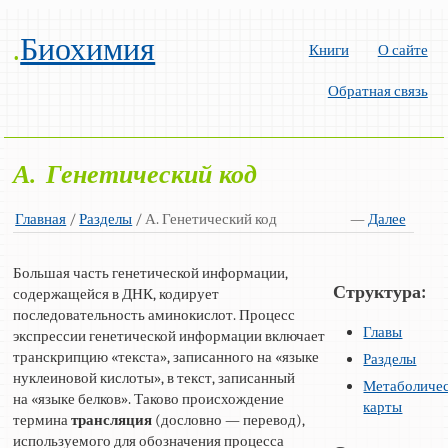
.
Биохимия
Книги
О сайте
Обратная связь
А. Генетический код
Главная
/
Разделы
/ А. Генетический код
—
Далее
Большая часть генетической информации,
Структура:
содержащейся в ДНК, кодирует
последовательность аминокислот. Процесс
Главы
экспрессии генетической информации включает
транскрипцию «текста», записанного на «языке
Разделы
нуклеиновой кислоты», в текст, записанный
Метаболиче
на «языке белков». Таково происхождение
карты
термина
трансляция
(дословно — перевод),
используемого для обозначения процесса