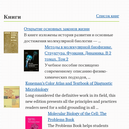
Список книг
Книги
Открытие основных законов жизни
В книге изложены история развития и основные
достижения молекулярной биологии — ...
Методы в молекулярной биофизике.
Структура. Функция. Динамика. В 2
томах. Том 2
Учебное пособие посвящено
современному описанию физико-
химических подходов, ...
Koneman’s Color Atlas and Textbook of Diagnostic
Microbiology
Long considered the definitive work in its field, this
new edition presents all the principles and practices
readers need for a solid grounding in all ...
Molecular Biology of the Cell: The
Problems Book
The Problems Book helps students