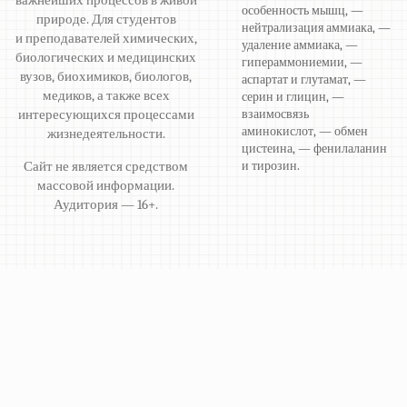
важнейших процессов в живой
особенность мышц, —
природе. Для студентов
нейтрализация аммиака, —
и преподавателей химических,
удаление аммиака, —
биологических и медицинских
гипераммониемии, —
вузов, биохимиков, биологов,
аспартат и глутамат, —
медиков, а также всех
серин и глицин, —
интересующихся процессами
взаимосвязь
аминокислот, — обмен
жизнедеятельности.
цистеина, — фенилаланин
Сайт не является средством
и тирозин.
массовой информации.
Аудитория — 16+.