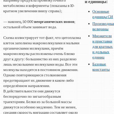
например продукты промежуточного
и единицы:
метаболизма и коферменты (показаны в 10-
кратном увеличении внизу справа);
Основные
единицы СИ
— наконец, 50 000
неорганических ионов
;
Производны
остальной объем занимает вода.
величины
Множители
Схема иллюстрирует тот факт, что цитоплазма
и приставки
клеток заполнена макромолекулами и малыми
для кратных
органическими молекулами, причём
и дольных
макромолекулы расположены очень близко
единиц
друг к другу: большинство из них разделено
Базовые
лишь несколькими молекулами воды. Все эти
константы
молекулы находятся в постоянном движении.
Однако повторяющиеся столкновения
предотвращают их движение в каком-либо
определённом направлении.
В действительности они движутся
беспорядочно по зигзагообразным
траекториям. Белки из-за большой массы
движутся особенно медленно. Тем не менее,
средняя скорость миграции составляет около