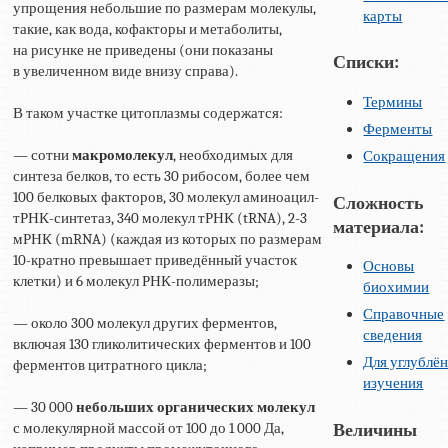
упрощения небольшие по размерам молекулы,
карты
такие, как вода, кофакторы и метаболиты,
на рисунке не приведены (они показаны
Списки:
в увеличенном виде внизу справа).
Термины
В таком участке цитоплазмы содержатся:
Ферменты
— сотни
макромолекул
, необходимых для
Сокращения
синтеза белков, то есть 30 рибосом, более чем
100 белковых факторов, 30 молекул аминоацил-
Сложность
тРНК-синтетаз, 340 молекул тРНК (tRNA), 2-3
материала:
мРНК (mRNA) (каждая из которых по размерам
10-кратно превышает приведённый участок
Основы
клетки) и 6 молекул РНК-полимеразы;
биохимии
Справочные
— около 300 молекул других ферментов,
сведения
включая 130 гликолитических ферментов и 100
Для углублё
ферментов цитратного цикла;
изучения
— 30 000
небольших органических молекул
с молекулярной массой от 100 до 1 000 Да,
Величины