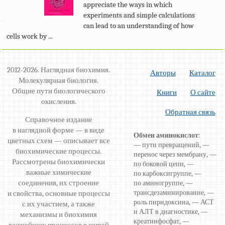
appreciate the ways in which
experiments and simple calculations
can lead to an understanding of how
cells work by ...
2012-2026. Наглядная биохимия.
Авторы
Каталог
Молекулярная биология.
Общие пути биологического
Книги
О сайте
окисления.
Обратная связь
Справочное издание
в наглядной форме — в виде
Обмен аминокислот
:
цветных схем — описывает все
— пути превращений, —
биохимические процессы.
перенос через мембрану, —
Рассмотрены биохимически
по боковой цепи, —
важные химические
по карбоксигруппе, —
соединения, их строение
по аминогруппе, —
трансдезаминирование, —
и свойства, основные процессы
роль пиридоксина, — АСТ
с их участием, а также
и АЛТ в диагностике, —
механизмы и биохимия
креатинфосфат, —