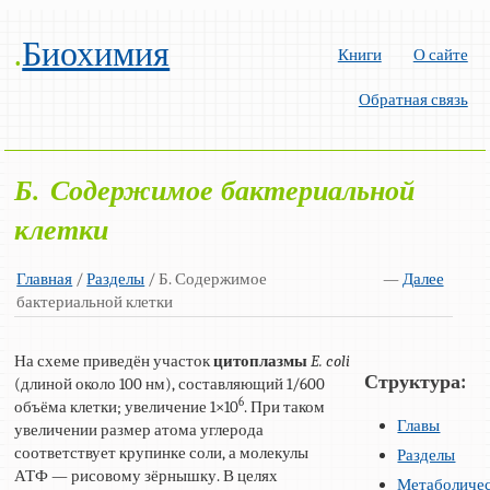
.
Биохимия
Книги
О сайте
Обратная связь
Б. Содержимое бактериальной
клетки
Главная
/
Разделы
/ Б. Содержимое
—
Далее
бактериальной клетки
На схеме приведён участок
цитоплазмы
E. coli
Структура:
(длиной около 100 нм), составляющий 1/600
6
объёма клетки; увеличение 1×10
. При таком
Главы
увеличении размер атома углерода
соответствует крупинке соли, а молекулы
Разделы
АТФ — рисовому зёрнышку. В целях
Метаболиче