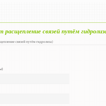
т расщепление связей путём гидролиз
сщепление связей путём гидролиза)
ы
)