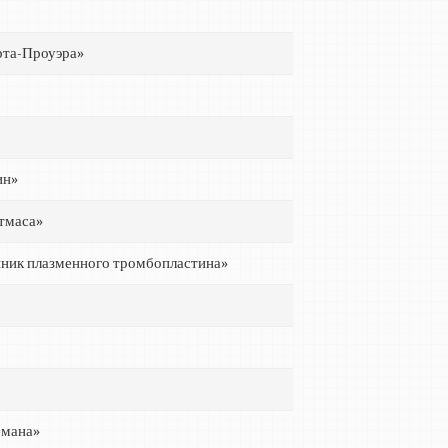
рта-Проуэра»
ин»
тмаса»
нник плазменного тромбопластина»
емана»