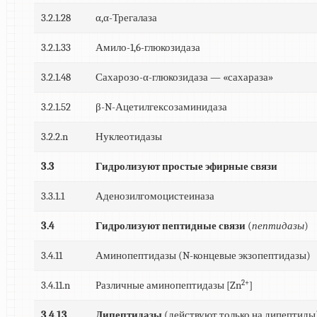
3.2.1.28
α,α-Трегалаза
3.2.1.33
Амило-1,6-глюкозидаза
3.2.1.48
Сахарозо-α-глюкозидаза — «сахараза»
3.2.1.52
β-N-Ацетилгексозаминидаза
3.2.2.n
Нуклеотидазы
3.3
Гидролизуют простые эфирные связи
3.3.1.1
Аденозилгомоцистеиназа
3.4
Гидролизуют пептидные связи
(
пептидазы
)
3.4.11
Аминопептидазы (N-концевые экзопептидазы)
2+
3.4.11.n
Различные аминопептидазы [Zn
]
3.4.13
Дипептидазы
(действуют только на дипептиды