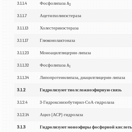
3.1.1.4
Фосфолипаза A
2
3.1.1.7
Ацетилхолинэстераза
3.1.1.13
Холестеринэстераза
3.1 1.17
Глюконолактоназа
3.1.1.23
Моноацилглицерин-липаза
3.1.1.32
Фосфолипаза A
1
3.1.1.34
Липопротеинлипаза, диацилглицерин-липаза
3.1.2
Гидролизуют тиолсложноэфирную связь
3.1.2.4
3-Гидроксиизобутирил-СоА-гидролаза
3.1.2.14
Ацил-[АСР]-гидролаза
3.1.3
Гидролизуют моноэфиры фосфорной кислот