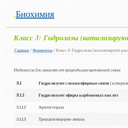
.
Биохимия
Класс 3: Гидролазы (катализирую
Главная
/
Ферменты
/ Класс 3: Гидролазы (катализируют ра
Подклассы 3.n: зависят от природы расщепляемой связи
3.1
Гидролизуют сложноэфирные связи
(
эстераз
3.1.1
Гидролизуют эфиры карбоновых кислот
3.1.1.2
Арилэстераза
3.1.1.3
Триацилглицерин-липаза