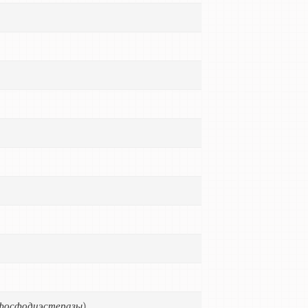
фосфодиэстеразы
)