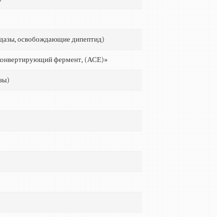
идазы, освобождающие дипептид)
конвертирующий фермент, (АСЕ)»
зы)