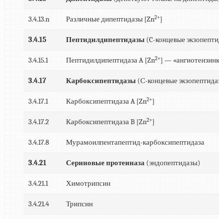
2+
3.4.13.n
Различные дипептидазы [Zn
]
3.4.15
Пептидилдипептидазы
(C-концевые экзопепт
2+
3.4.15.1
Пептидилдипептидаза A [Zn
] — «ангиотензин
3.4.17
Карбоксипептидазы
(С-концевые экзопептида
2+
3.4.17.1
Карбоксипептидаза A [Zn
]
2+
3.4.17.2
Карбоксипептидаза B [Zn
]
3.4.17.8
Мурамоилпентапептид-карбоксипептидаза
3.4.21
Сериновые протеиназа
(эндопептидазы)
3.4.21.1
Химотрипсин
3.4.21.4
Трипсин