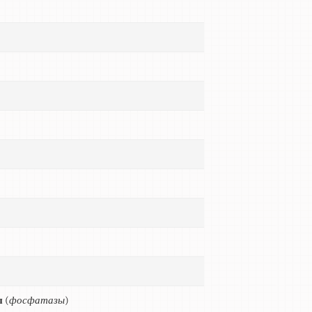
ы
(
фосфатазы
)