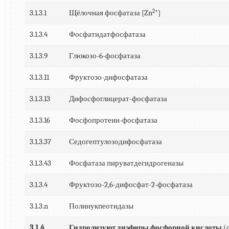
2+
3.1.3.1
Щёлочная фосфатаза [Zn
]
3.1.3.4
Фосфатидатфосфатаза
3.1.3.9
Глюкозо-6-фосфатаза
3.1.3.11
Фруктозо-дифосфатаза
3.1.3.13
Дифосфоглицерат-фосфатаза
3.1.3.16
Фосфопротеин-фосфатаза
3.1.3.37
Седогептулозодифосфатаза
3.1.3.43
Фосфатаза пируватдегидрогеназы
3.1.3.4
Фруктозо-2,6-дифосфат-2-фосфатаза
3.1.3.n
Полинукпеотидазы
3.1.4
Гидролизуют диэфиры фосфорной кислоты
(