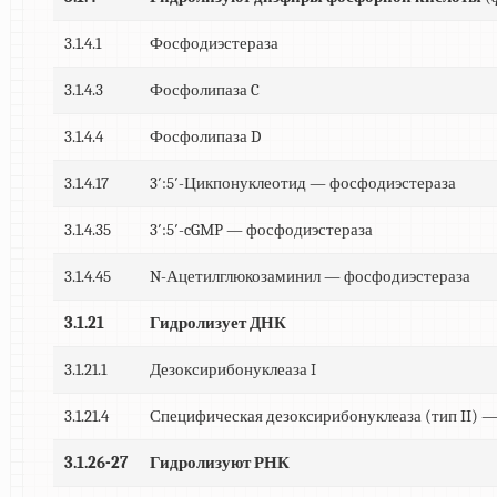
3.1.4.1
Фосфодиэстераза
3.1.4.3
Фосфолипаза C
3.1.4.4
Фосфолипаза D
3.1.4.17
3′:5′-Цикпонуклеотид — фосфодиэстераза
3.1.4.35
3′:5′-cGMP — фосфодиэстераза
3.1.4.45
N-Ацетилглюкозаминил — фосфодиэстераза
3.1.21
Гидролизует ДНК
3.1.21.1
Дезоксирибонуклеаза I
3.1.21.4
Специфическая дезоксирибонуклеаза (тип II) —
3.1.26-27
Гидролизуют РНК