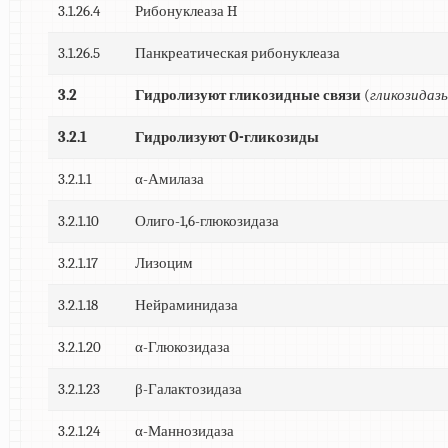
3.1.26.4
Рибонуклеаза H
3.1.26.5
Панкреатическая рибонуклеаза
3.2
Гидролизуют гликозидные связи
(
гликозидаз
3.2.1
Гидролизуют O-гликозиды
3.2.1.1
α-Амилаза
3.2.1.10
Олиго-1,6-глюкозидаза
3.2.1.17
Лизоцим
3.2.1.18
Нейраминидаза
3.2.1.20
α-Глюкозидаза
3.2.1.23
β-Галактозидаза
3.2.1.24
α-Маннозидаза