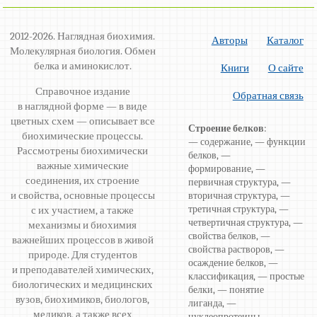
2012-2026. Наглядная биохимия.
Авторы
Каталог
Молекулярная биология. Обмен
белка и аминокислот.
Книги
О сайте
Справочное издание
Обратная связь
в наглядной форме — в виде
цветных схем — описывает все
Строение белков
:
биохимические процессы.
— содержание, — функции
Рассмотрены биохимически
белков, —
важные химические
формирование, —
соединения, их строение
первичная структура, —
и свойства, основные процессы
вторичная структура, —
третичная структура, —
с их участием, а также
четвертичная структура, —
механизмы и биохимия
свойства белков, —
важнейших процессов в живой
свойства растворов, —
природе. Для студентов
осаждение белков, —
и преподавателей химических,
классификация, — простые
биологических и медицинских
белки, — понятие
вузов, биохимиков, биологов,
лиганда, —
медиков, а также всех
нуклеопротеины, —