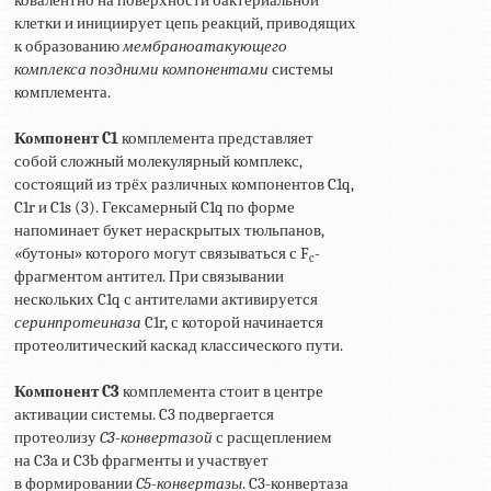
клетки и инициирует цепь реакций, приводящих
к образованию
мембраноатакующего
комплекса
поздними компонентами
системы
комплемента.
Компонент C1
комплемента представляет
собой сложный молекулярный комплекс,
состоящий из трёх различных компонентов C1q,
C1r и C1s (3). Гексамерный C1q по форме
напоминает букет нераскрытых тюльпанов,
«бутоны» которого могут связываться с F
-
c
фрагментом антител. При связывании
нескольких C1q с антителами активируется
серинпротеиназа
C1r, с которой начинается
протеолитический каскад классического пути.
Компонент C3
комплемента стоит в центре
активации системы. C3 подвергается
протеолизу
C3-конвертазой
с расщеплением
на C3a и C3b фрагменты и участвует
в формировании
C5-конвертазы
. C3-конвертаза