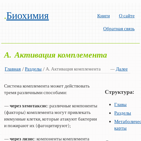
.
Биохимия
Книги
О сайте
Обратная связь
А. Активация комплемента
Главная
/
Разделы
/ А. Активация комплемента
—
Далее
Система комплемента может действовать
Структура:
тремя различными способами:
Главы
—
через хемотаксис
: различные компоненты
(факторы) комплемента могут привлекать
Разделы
иммунные клетки, которые атакуют бактерии
Метаболиче
и пожирают их (фагоцитируют);
карты
—
через лизис
: компоненты комплемента