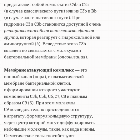
представляет собой комплекс из C4b и C2a
(в случае классического пути) или из C3b и Bb
(в случае альтернативного пути). При
гидролизе C3 в C3b становится доступной очень
реакционноспособная тиолсложноэфирная
группа
, которая реагирует с гидроксильной или
аминогруппой (4). Вследствие этого C3b
ковалентно связывается с молекулами
бактериальной мембраны (
опсонизация
).
Мембраноатакующий комплекс
— это
ионный канал (пора), в плазматической
мембране бактериальной клетки,
в формировании которого участвуют
компоненты C3b, C5b, C6, C7, C8 и главным
образом C9 (5). При этом молекулы
C9 последовательно присоединяются
к агрегату, формируя кольцевую структуру,
через центр которой могут диффундировать
небольшие молекулы, такие, как вода и ионы.
Осмотические силы способствуют