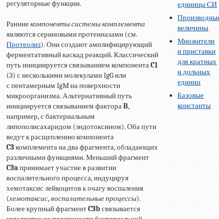
регуляторные функции.
единицы СИ
Производны
Ранние
компоненты системы комплемента
величины
являются сериновыми протеиназами (см.
Множители
Протеолиз
). Они создают амплифицирующий
и приставки
ферментативный каскад реакций. Классический
для кратных
путь инициируется связыванием компонента
C1
и дольных
(3) с несколькими молекулами IgG или
единиц
с пентамерным IgM на поверхности
Базовые
микроорганизма. Альтернативный путь
константы
инициируется связыванием фактора
B
,
например, с бактериальным
липополисахаридом (эндотоксином). Оба пути
ведут к расщеплению компонента
C3
комплемента на два фрагмента, обладающих
различными функциями. Меньший фрагмент
C3a
принимает участие в развитии
воспалительного процесса, индуцируя
хемотаксис лейкоцитов к очагу воспаления
(
хемотаксис
,
воспалительные процессы
).
Более крупный фрагмент
C3b
связывается
ковалентно на поверхности бактериальной