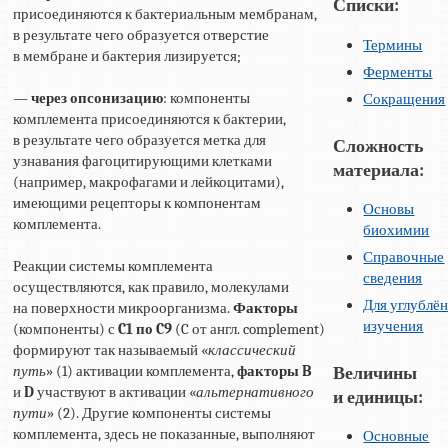
Списки:
присоединяются к бактериальным мембранам,
в результате чего образуется отверстие
Термины
в мембране и бактерия лизируется;
Ферменты
—
через опсонизацию
: компоненты
Сокращения
комплемента присоединяются к бактерии,
в результате чего образуется метка для
Сложность
узнавания фагоцитирующими клетками
материала:
(например, макрофагами и лейкоцитами),
имеющими рецепторы к компонентам
Основы
комплемента.
биохимии
Справочные
Реакции системы комплемента
сведения
осуществляются, как правило, молекулами
Для углублё
на поверхности микроорганизма.
Факторы
изучения
(компоненты) с
C1 по C9
(C от англ. complement)
формируют так называемый «
классический
путь
» (1) активации комплемента,
факторы B
Величины
и
D
участвуют в активации «
альтернативного
и единицы:
пути
» (2). Другие компоненты системы
комплемента, здесь не показанные, выполняют
Основные