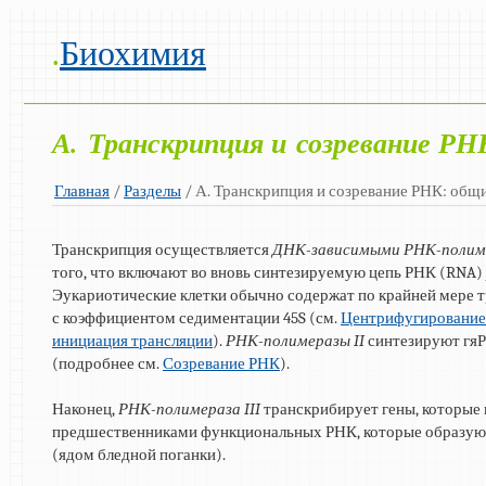
.
Биохимия
А. Транскрипция и созревание РН
Главная
/
Разделы
/ А. Транскрипция и созревание РНК: общ
Транскрипция осуществляется
ДНК-зависимыми РНК-полим
того, что включают во вновь синтезируемую цепь РНК (RNA)
Эукариотические клетки обычно содержат по крайней мере 
с коэффициентом седиментации 45S (см.
Центрифугирование
инициация трансляции
).
РНК-полимеразы II
синтезируют гя
(подробнее см.
Созревание РНК
).
Наконец,
РНК-полимераза III
транскрибирует гены, которые 
предшественниками функциональных РНК, которые образую
(ядом бледной поганки).