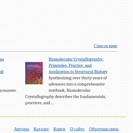
Список книг
ны
Biomolecular Crystallography:
Principles, Practice, and
ий
Application to Structural Biology
Synthesizing over thirty years of
advances into a comprehensive
едованию
textbook, Biomolecular
Crystallography describes the fundamentals,
practices, and ...
Авторы
Каталог
Книги
О сайте
Обратная связь