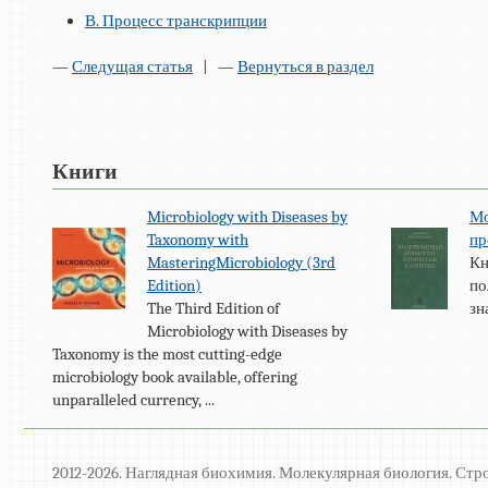
В. Процесс транскрипции
—
Следущая статья
| —
Вернуться в раздел
Книги
Microbiology with Diseases by
Мо
Taxonomy with
пр
MasteringMicrobiology (3rd
Кн
Edition)
по
The Third Edition of
зн
Microbiology with Diseases by
Taxonomy is the most cutting-edge
microbiology book available, offering
unparalleled currency, ...
2012-2026. Наглядная биохимия. Молекулярная биология. Стр