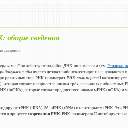
К: общие сведения
ие сведения
еразами
. Они действуют подобно ДНК-полимеразам (см.
Репликаци
рибонуклеотиды
вместо дезоксирибонуклеотидов и не нуждаются в
три различных типа РНК-полимераз.
РНК-полимераза I
катализирует
), которая служит предшественником трёх различных рибосомных Р
РНК (hnRNA), которые служат предшественниками мРНК (mRNA) и 
кодируют тРНК (tRNA), 5S- рРНК (rRNA) и некоторые мяРНК. Эти Р
тся в процессе
созревания РНК
. РНК-полимераза II ингибируется
α