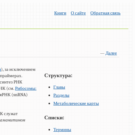
Книги
О сайте
Обратная связь
—
Далее
я
), за исключением
Структура:
 праймерах.
 синтез РНК
Главы
НК (см.
Рибосомы:
мяРНК (snRNA)
Разделы
Метаболические карты
НК служат
Списки:
-аманитином
Термины